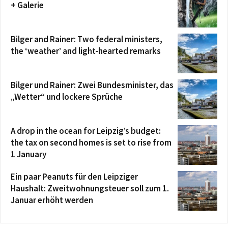
+ Galerie
Bilger and Rainer: Two federal ministers,
the ‘weather’ and light-hearted remarks
Bilger und Rainer: Zwei Bundesminister, das
„Wetter“ und lockere Sprüche
A drop in the ocean for Leipzig’s budget:
the tax on second homes is set to rise from
1 January
Ein paar Peanuts für den Leipziger
Haushalt: Zweitwohnungsteuer soll zum 1.
Januar erhöht werden