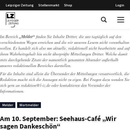
Leipziger Zeitung
Stellenmarkt
Shop
Login
Leipziger Zeitung
Im Bereich
„Melder“
finden Sie Inhalte Dritter, die uns tagtäglich auf den
verschiedensten Wegen erreichen und die wir unseren Lesern nicht vorenthalten
wollen. Es handelt sich also um aktuelle, redaktionell nicht bearbeitete und auf
ihren Wahrheitsgehalt hin nicht überprüfte Mitteilungen Dritter. Welche damit
stets durchgehende Zitate der namentlich genannten Absender außerhalb
unseres redaktionellen Bereiches darstellen.
Für die Inhalte sind allein die Übersender der Mitteilungen verantwortlich, die
Redaktion macht sich die Aussagen nicht zu eigen. Bei Fragen dazu wenden Sie
sich gern an
redaktion@l-iz.de
oder kontaktieren den Versender der
Informationen.
Melder
Wortmelder
Am 10. September: Seehaus-Café „Wir
sagen Dankeschön“