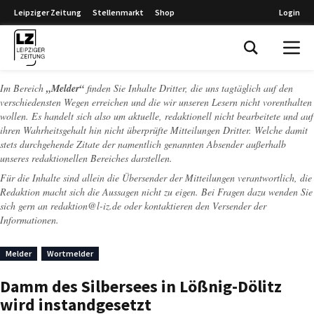
Leipziger Zeitung
Stellenmarkt
Shop
Login
Leipziger Zeitung
Im Bereich
„Melder“
finden Sie Inhalte Dritter, die uns tagtäglich auf den
verschiedensten Wegen erreichen und die wir unseren Lesern nicht vorenthalten
wollen. Es handelt sich also um aktuelle, redaktionell nicht bearbeitete und auf
ihren Wahrheitsgehalt hin nicht überprüfte Mitteilungen Dritter. Welche damit
stets durchgehende Zitate der namentlich genannten Absender außerhalb
unseres redaktionellen Bereiches darstellen.
Für die Inhalte sind allein die Übersender der Mitteilungen verantwortlich, die
Redaktion macht sich die Aussagen nicht zu eigen. Bei Fragen dazu wenden Sie
sich gern an
redaktion@l-iz.de
oder kontaktieren den Versender der
Informationen.
Melder
Wortmelder
Damm des Silbersees in Lößnig-Dölitz
wird instandgesetzt