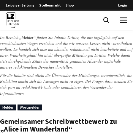
Leipziger Zeitung
Stellenmarkt
Shop
Login
Leipziger Zeitung
Im Bereich
„Melder“
finden Sie Inhalte Dritter, die uns tagtäglich auf den
verschiedensten Wegen erreichen und die wir unseren Lesern nicht vorenthalten
wollen. Es handelt sich also um aktuelle, redaktionell nicht bearbeitete und auf
ihren Wahrheitsgehalt hin nicht überprüfte Mitteilungen Dritter. Welche damit
stets durchgehende Zitate der namentlich genannten Absender außerhalb
unseres redaktionellen Bereiches darstellen.
Für die Inhalte sind allein die Übersender der Mitteilungen verantwortlich, die
Redaktion macht sich die Aussagen nicht zu eigen. Bei Fragen dazu wenden Sie
sich gern an
redaktion@l-iz.de
oder kontaktieren den Versender der
Informationen.
Melder
Wortmelder
Gemeinsamer Schreibwettbewerb zu
„Alice im Wunderland“