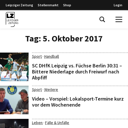
Leipziger Zeitung
Stellenmarkt
Shop
Login
Leipziger Zeitung
Tag:
5. Oktober 2017
·
Sport
Handball
SC DHfK Leipzig vs. Füchse Berlin 30:31 –
Bittere Niederlage durch Freiwurf nach
Abpfiff
·
Sport
Weitere
Video – Vorspiel: Lokalsport-Termine kurz
vor dem Wochenende
·
Leben
Fälle & Unfälle