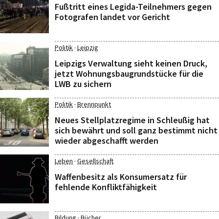
Fußtritt eines Legida-Teilnehmers gegen
Fotografen landet vor Gericht
·
Politik
Leipzig
Leipzigs Verwaltung sieht keinen Druck,
jetzt Wohnungsbaugrundstücke für die
LWB zu sichern
·
Politik
Brennpunkt
Neues Stellplatzregime in Schleußig hat
sich bewährt und soll ganz bestimmt nicht
wieder abgeschafft werden
·
Leben
Gesellschaft
Waffenbesitz als Konsumersatz für
fehlende Konfliktfähigkeit
·
Bildung
Bücher