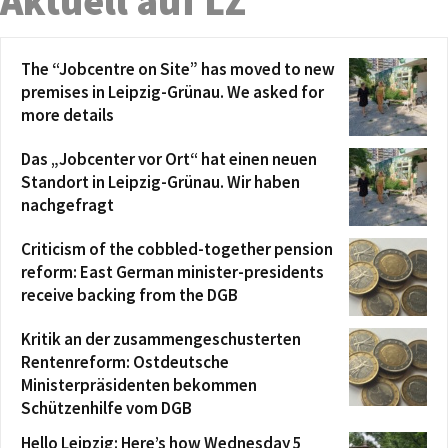
Aktuell auf LZ
The “Jobcentre on Site” has moved to new
premises in Leipzig-Grünau. We asked for
more details
Das „Jobcenter vor Ort“ hat einen neuen
Standort in Leipzig-Grünau. Wir haben
nachgefragt
Criticism of the cobbled-together pension
reform: East German minister-presidents
receive backing from the DGB
Kritik an der zusammengeschusterten
Rentenreform: Ostdeutsche
Ministerpräsidenten bekommen
Schützenhilfe vom DGB
Hello Leipzig: Here’s how Wednesday 5