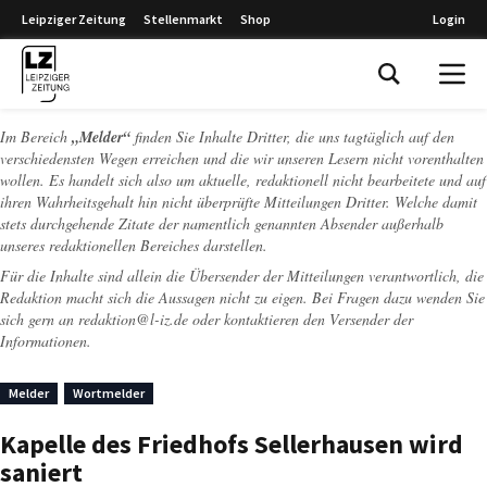
Leipziger Zeitung
Stellenmarkt
Shop
Login
Leipziger Zeitung
Im Bereich
„Melder“
finden Sie Inhalte Dritter, die uns tagtäglich auf den
verschiedensten Wegen erreichen und die wir unseren Lesern nicht vorenthalten
wollen. Es handelt sich also um aktuelle, redaktionell nicht bearbeitete und auf
ihren Wahrheitsgehalt hin nicht überprüfte Mitteilungen Dritter. Welche damit
stets durchgehende Zitate der namentlich genannten Absender außerhalb
unseres redaktionellen Bereiches darstellen.
Für die Inhalte sind allein die Übersender der Mitteilungen verantwortlich, die
Redaktion macht sich die Aussagen nicht zu eigen. Bei Fragen dazu wenden Sie
sich gern an
redaktion@l-iz.de
oder kontaktieren den Versender der
Informationen.
Melder
Wortmelder
Kapelle des Friedhofs Sellerhausen wird
saniert