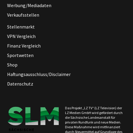
Werbung/Mediadaten
Verkaufsstellen
Stellenmarkt
VPN Vergleich
Finanz Vergleich
Sportwetten
Shop
Haftungsausschluss/Disclaimer
Datenschutz
Das Projekt „LZ TV“ (LZ Television) der
LZ Medien GmbH wird gefördert durch
die Sächsische Landesanstalt für
privaten Rundfunk und neue Medien.
Diese Maßnahme wird mitfinanziert
durch Steuermittel auf Grundlage des