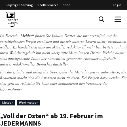
Leipziger Zeitung
Stellenmarkt
Shop
Login
Leipziger Zeitung
Im Bereich
„Melder“
finden Sie Inhalte Dritter, die uns tagtäglich auf den
verschiedensten Wegen erreichen und die wir unseren Lesern nicht vorenthalten
wollen. Es handelt sich also um aktuelle, redaktionell nicht bearbeitete und auf
ihren Wahrheitsgehalt hin nicht überprüfte Mitteilungen Dritter. Welche damit
stets durchgehende Zitate der namentlich genannten Absender außerhalb
unseres redaktionellen Bereiches darstellen.
Für die Inhalte sind allein die Übersender der Mitteilungen verantwortlich, die
Redaktion macht sich die Aussagen nicht zu eigen. Bei Fragen dazu wenden Sie
sich gern an
redaktion@l-iz.de
oder kontaktieren den Versender der
Informationen.
Melder
Wortmelder
„Voll der Osten“ ab 19. Februar im
JEDERMANNS