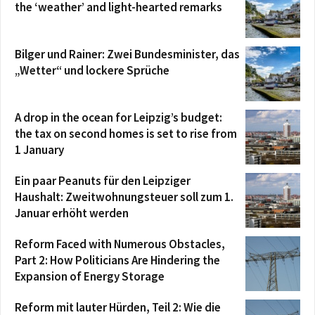
the ‘weather’ and light-hearted remarks
Bilger und Rainer: Zwei Bundesminister, das
„Wetter“ und lockere Sprüche
A drop in the ocean for Leipzig’s budget:
the tax on second homes is set to rise from
1 January
Ein paar Peanuts für den Leipziger
Haushalt: Zweitwohnungsteuer soll zum 1.
Januar erhöht werden
Reform Faced with Numerous Obstacles,
Part 2: How Politicians Are Hindering the
Expansion of Energy Storage
Reform mit lauter Hürden, Teil 2: Wie die