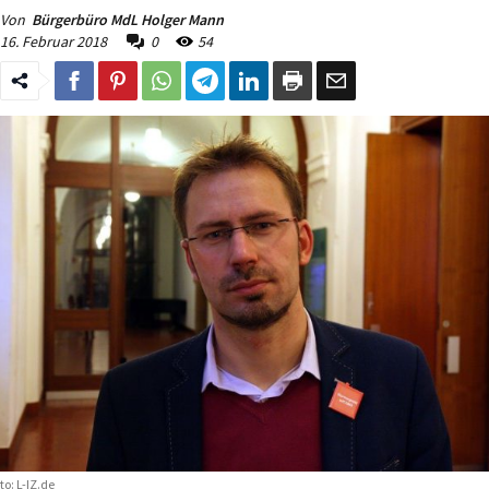
Von
Bürgerbüro MdL Holger Mann
16. Februar 2018
0
54
to: L-IZ.de