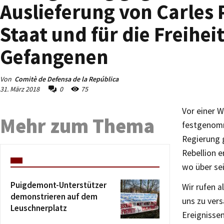
Auslieferung von Carles
Staat und für die Freihei
Gefangenen
Von
Comitè de Defensa de la República
31. März 2018
0
75
Vor einer 
Mehr zum Thema
festgenomme
Regierung 
Rebellion 
wo über sei
Puigdemont-Unterstützer
Wir rufen 
demonstrieren auf dem
uns zu ver
Leuschnerplatz
Ereignisse