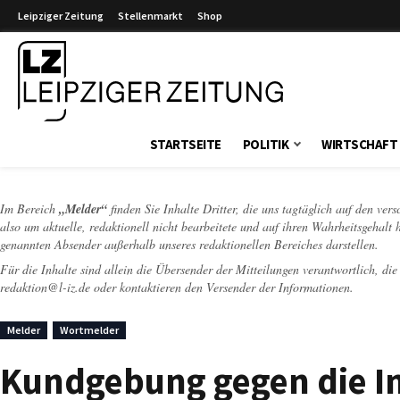
Leipziger Zeitung
Stellenmarkt
Shop
Leipziger Zeitung
STARTSEITE
POLITIK
WIRTSCHAFT
Im Bereich
„Melder“
finden Sie Inhalte Dritter, die uns tagtäglich auf den ver
also um aktuelle, redaktionell nicht bearbeitete und auf ihren Wahrheitsgehalt 
genannten Absender außerhalb unseres redaktionellen Bereiches darstellen.
Für die Inhalte sind allein die Übersender der Mitteilungen verantwortlich, di
redaktion@l-iz.de
oder kontaktieren den Versender der Informationen.
Melder
Wortmelder
Kundgebung gegen die In