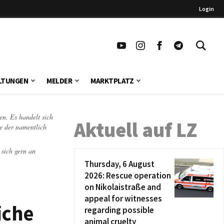
Login
LTUNGEN
MELDER
MARKTPLATZ
en. Es handelt sich
Aktuell auf LZ
te der namentlich
 sich gern an
Thursday, 6 August
2026: Rescue operation
on Nikolaistraße and
appeal for witnesses
iche
regarding possible
animal cruelty