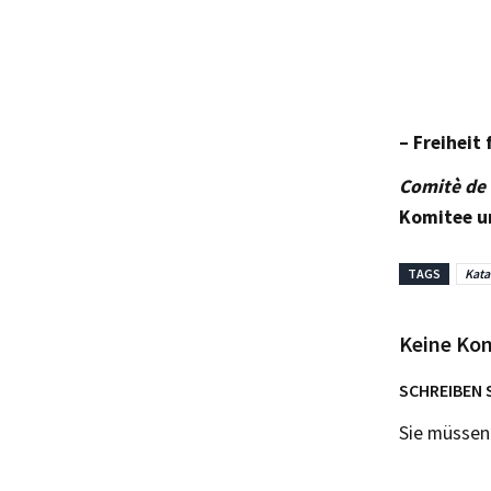
– Freiheit
Comitè de 
Komitee um
TAGS
Kata
Keine Ko
SCHREIBEN 
Sie müsse