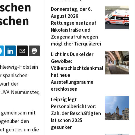
ischen
Donnerstag, der 6.
August 2026:
ischen
Rettungseinsatz auf
Nikolaistraße und
Zeugenaufruf wegen
möglicher Tierquälerei
Licht ins Dunkel der
Gewölbe:
chleswig-Holstein
Völkerschlachtdenkmal
hat neue
r spanischen
Ausstellungsräume
wurf der
erschlossen
r JVA Neumünster,
Leipzig legt
Personalbericht vor:
ch gemeinsam mit
Zahl der Beschäftigten
ist schon 2025
gegenüber den
gesunken
et geht es um die