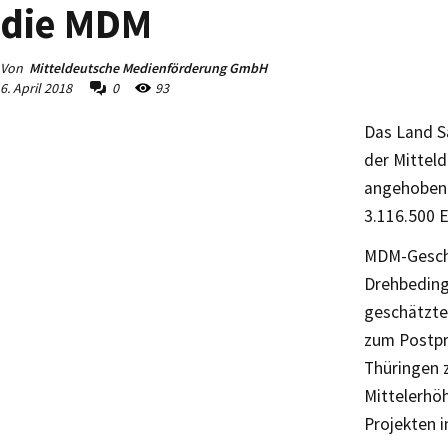
die MDM
Von
Mitteldeutsche Medienförderung GmbH
6. April 2018
0
93
Das Land S
der Mittel
angehoben.
3.116.500 E
MDM-Geschäf
Drehbeding
geschätzte
zum Postpr
Thüringen 
Mittelerhöh
Projekten i