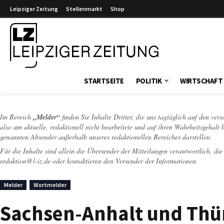
Leipziger Zeitung
Stellenmarkt
Shop
Leipziger Zeitung
STARTSEITE
POLITIK
WIRTSCHAFT
Im Bereich
„Melder“
finden Sie Inhalte Dritter, die uns tagtäglich auf den ver
also um aktuelle, redaktionell nicht bearbeitete und auf ihren Wahrheitsgehalt 
genannten Absender außerhalb unseres redaktionellen Bereiches darstellen.
Für die Inhalte sind allein die Übersender der Mitteilungen verantwortlich, di
redaktion@l-iz.de
oder kontaktieren den Versender der Informationen.
Melder
Wortmelder
Sachsen-Anhalt und Thür