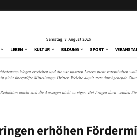
Samstag, 8. August 2026
LEBEN
KULTUR
BILDUNG
SPORT
VERANSTA
schiedensten Wegen erreichen und die wir unseren Lesern nicht vorenthalten woll
hin nicht überprüfte Mitteilungen Dritter. Welche damit stets durchgehende Zita
e Redaktion macht sich die Aussagen nicht zu eigen. Bei Fragen dazu wenden Sie
ingen erhöhen Fördermit