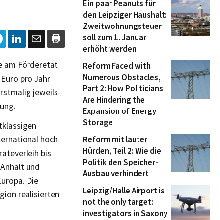
Ein paar Peanuts für
den Leipziger Haushalt:
Zweitwohnungsteuer
soll zum 1. Januar
erhöht werden
le am Förderetat
Reform Faced with
Numerous Obstacles,
Euro pro Jahr
Part 2: How Politicians
rstmalig jeweils
Are Hindering the
gung.
Expansion of Energy
Storage
tklassigen
ternational hoch
Reform mit lauter
Hürden, Teil 2: Wie die
äteverleih bis
Politik den Speicher-
-Anhalt und
Ausbau verhindert
Europa. Die
Leipzig/Halle Airport is
gion realisierten
not the only target:
investigators in Saxony