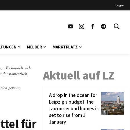
Login
LTUNGEN
MELDER
MARKTPLATZ
en. Es handelt sich
Aktuell auf LZ
te der namentlich
 sich gern an
A drop in the ocean for
Leipzig’s budget: the
tax on second homes is
set to rise from 1
tel für
January