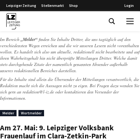
Leipziger Zeitung
Stellenmarkt
Shop
Login
Leipziger Zeitung
Im Bereich
„Melder“
finden Sie Inhalte Dritter, die uns tagtäglich auf den
verschiedensten Wegen erreichen und die wir unseren Lesern nicht vorenthalten
wollen. Es handelt sich also um aktuelle, redaktionell nicht bearbeitete und auf
ihren Wahrheitsgehalt hin nicht überprüfte Mitteilungen Dritter. Welche damit
stets durchgehende Zitate der namentlich genannten Absender außerhalb
unseres redaktionellen Bereiches darstellen.
Für die Inhalte sind allein die Übersender der Mitteilungen verantwortlich, die
Redaktion macht sich die Aussagen nicht zu eigen. Bei Fragen dazu wenden Sie
sich gern an
redaktion@l-iz.de
oder kontaktieren den Versender der
Informationen.
Melder
Wortmelder
Am 27. Mai: 9. Leipziger Volksbank
Frauenlauf im Clara-Zetkin-Park