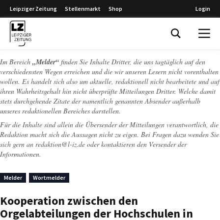
Leipziger Zeitung
Stellenmarkt
Shop
Login
Leipziger Zeitung
Im Bereich
„Melder“
finden Sie Inhalte Dritter, die uns tagtäglich auf den
verschiedensten Wegen erreichen und die wir unseren Lesern nicht vorenthalten
wollen. Es handelt sich also um aktuelle, redaktionell nicht bearbeitete und auf
ihren Wahrheitsgehalt hin nicht überprüfte Mitteilungen Dritter. Welche damit
stets durchgehende Zitate der namentlich genannten Absender außerhalb
unseres redaktionellen Bereiches darstellen.
Für die Inhalte sind allein die Übersender der Mitteilungen verantwortlich, die
Redaktion macht sich die Aussagen nicht zu eigen. Bei Fragen dazu wenden Sie
sich gern an
redaktion@l-iz.de
oder kontaktieren den Versender der
Informationen.
Melder
Wortmelder
Kooperation zwischen den
Orgelabteilungen der Hochschulen in