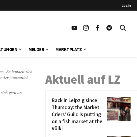
Login
LTUNGEN
MELDER
MARKTPLATZ
en. Es handelt sich
Aktuell auf LZ
te der namentlich
 sich gern an
Back in Leipzig since
Thursday: the Market
Criers’ Guild is putting
on a fish market at the
Völki