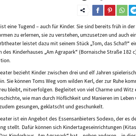
 ist eine Tugend – auch für Kinder. Sie sind bereits früh in de
men zu erlernen, sie zu verstehen, umzusetzen und auch ei
theater leistet dazu mit seinem Stück „Tom, das Schaf!“ ei
n des Kinderhauses „Am Agrapark“ (Bornaische Straße 182 
tion.
ater bezieht Kinder zwischen drei und elf Jahren spielerisch 
in. Sie können Toms Weg vom wilden Kerl, der zur Ruhe kom
eu bleibt, mitverfolgen. Begleitet von viel Charme und Witz 
Geschichte, wie man durch Höflichkeit und Manieren im Lebe
 zudem gesungen, geklatscht und geschunkelt.
eater ist ein Angebot des Essensanbieters Sodexo, der es d
ng stellt. Dafür können sich Kindertageseinrichtungen (Kitas
Das Kinderhaus „Am Agrapark“ hat – neben anderen – in die