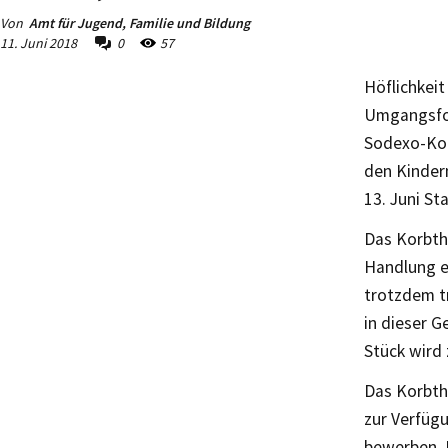
Von
Amt für Jugend, Familie und Bildung
11. Juni 2018
0
57
Höflichkeit
Umgangsfor
Sodexo-Korb
den Kinder
13. Juni Sta
Das Korbthe
Handlung e
trotzdem tr
in dieser 
Stück wird
Das Korbth
zur Verfügu
bewerben. 