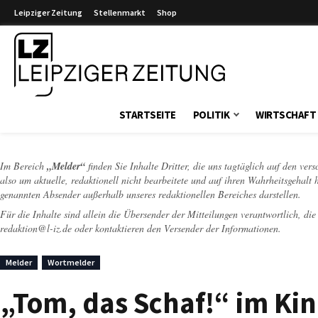
Leipziger Zeitung
Stellenmarkt
Shop
Leipziger Zeitung
STARTSEITE
POLITIK
WIRTSCHAFT
Im Bereich
„Melder“
finden Sie Inhalte Dritter, die uns tagtäglich auf den ver
also um aktuelle, redaktionell nicht bearbeitete und auf ihren Wahrheitsgehalt 
genannten Absender außerhalb unseres redaktionellen Bereiches darstellen.
Für die Inhalte sind allein die Übersender der Mitteilungen verantwortlich, di
redaktion@l-iz.de
oder kontaktieren den Versender der Informationen.
Melder
Wortmelder
„Tom, das Schaf!“ im K