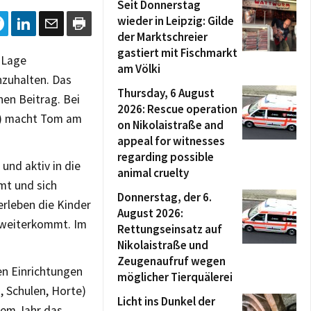
Seit Donnerstag
wieder in Leipzig: Gilde
der Marktschreier
gastiert mit Fischmarkt
r Lage
am Völki
nzuhalten. Das
Thursday, 6 August
nen Beitrag. Bei
2026: Rescue operation
c) macht Tom am
on Nikolaistraße and
appeal for witnesses
regarding possible
und aktiv in die
animal cruelty
mt und sich
Donnerstag, der 6.
erleben die Kinder
August 2026:
n weiterkommt. Im
Rettungseinsatz auf
Nikolaistraße und
Zeugenaufruf wegen
en Einrichtungen
möglicher Tierquälerei
, Schulen, Horte)
Licht ins Dunkel der
sem Jahr das