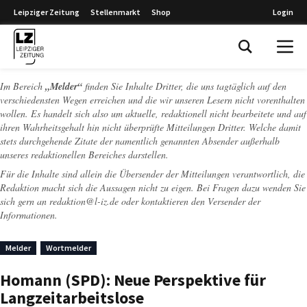
Leipziger Zeitung
Stellenmarkt
Shop
Login
Leipziger Zeitung
Im Bereich
„Melder“
finden Sie Inhalte Dritter, die uns tagtäglich auf den
verschiedensten Wegen erreichen und die wir unseren Lesern nicht vorenthalten
wollen. Es handelt sich also um aktuelle, redaktionell nicht bearbeitete und auf
ihren Wahrheitsgehalt hin nicht überprüfte Mitteilungen Dritter. Welche damit
stets durchgehende Zitate der namentlich genannten Absender außerhalb
unseres redaktionellen Bereiches darstellen.
Für die Inhalte sind allein die Übersender der Mitteilungen verantwortlich, die
Redaktion macht sich die Aussagen nicht zu eigen. Bei Fragen dazu wenden Sie
sich gern an
redaktion@l-iz.de
oder kontaktieren den Versender der
Informationen.
Melder
Wortmelder
Homann (SPD): Neue Perspektive für
Langzeitarbeitslose