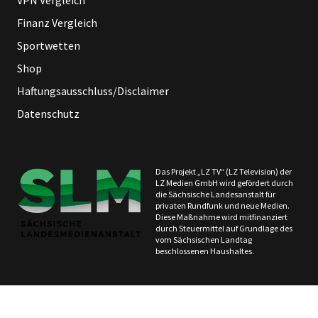
VPN Vergleich
Finanz Vergleich
Sportwetten
Shop
Haftungsausschluss/Disclaimer
Datenschutz
Das Projekt „LZ TV“ (LZ Television) der
LZ Medien GmbH wird gefördert durch
die Sächsische Landesanstalt für
privaten Rundfunk und neue Medien.
Diese Maßnahme wird mitfinanziert
durch Steuermittel auf Grundlage des
vom Sächsischen Landtag
beschlossenen Haushaltes.