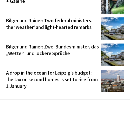
+ Galerie
Bilger and Rainer: Two federal ministers,
the ‘weather’ and light-hearted remarks
Bilger und Rainer: Zwei Bundesminister, das
„Wetter“ und lockere Sprüche
A drop in the ocean for Leipzig’s budget:
the tax on second homes is set to rise from
1 January