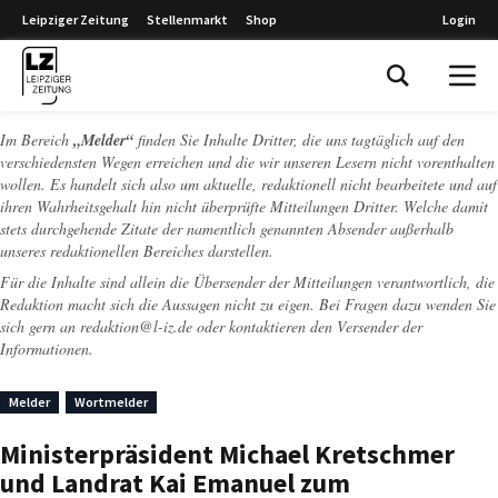
Leipziger Zeitung
Stellenmarkt
Shop
Login
Leipziger Zeitung
Im Bereich
„Melder“
finden Sie Inhalte Dritter, die uns tagtäglich auf den
verschiedensten Wegen erreichen und die wir unseren Lesern nicht vorenthalten
wollen. Es handelt sich also um aktuelle, redaktionell nicht bearbeitete und auf
ihren Wahrheitsgehalt hin nicht überprüfte Mitteilungen Dritter. Welche damit
stets durchgehende Zitate der namentlich genannten Absender außerhalb
unseres redaktionellen Bereiches darstellen.
Für die Inhalte sind allein die Übersender der Mitteilungen verantwortlich, die
Redaktion macht sich die Aussagen nicht zu eigen. Bei Fragen dazu wenden Sie
sich gern an
redaktion@l-iz.de
oder kontaktieren den Versender der
Informationen.
Melder
Wortmelder
Ministerpräsident Michael Kretschmer
und Landrat Kai Emanuel zum