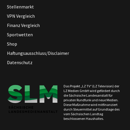
Stellenmarkt
VPN Vergleich
Finanz Vergleich
Sportwetten
Shop
Haftungsausschluss/Disclaimer
Datenschutz
Das Projekt „LZ TV“ (LZ Television) der
LZ Medien GmbH wird gefördert durch
die Sächsische Landesanstalt für
privaten Rundfunk und neue Medien.
Diese Maßnahme wird mitfinanziert
durch Steuermittel auf Grundlage des
vom Sächsischen Landtag
beschlossenen Haushaltes.