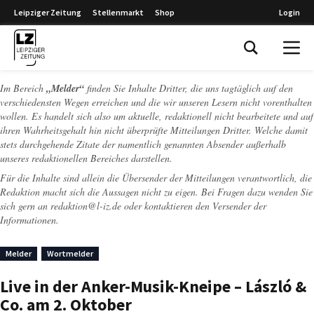
Leipziger Zeitung
Stellenmarkt
Shop
Login
Leipziger Zeitung
Im Bereich
„Melder“
finden Sie Inhalte Dritter, die uns tagtäglich auf den
verschiedensten Wegen erreichen und die wir unseren Lesern nicht vorenthalten
wollen. Es handelt sich also um aktuelle, redaktionell nicht bearbeitete und auf
ihren Wahrheitsgehalt hin nicht überprüfte Mitteilungen Dritter. Welche damit
stets durchgehende Zitate der namentlich genannten Absender außerhalb
unseres redaktionellen Bereiches darstellen.
Für die Inhalte sind allein die Übersender der Mitteilungen verantwortlich, die
Redaktion macht sich die Aussagen nicht zu eigen. Bei Fragen dazu wenden Sie
sich gern an
redaktion@l-iz.de
oder kontaktieren den Versender der
Informationen.
Melder
Wortmelder
Live in der Anker-Musik-Kneipe – László &
Co. am 2. Oktober