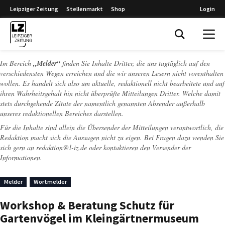
Leipziger Zeitung
Stellenmarkt
Shop
Login
Leipziger Zeitung
Im Bereich
„Melder“
finden Sie Inhalte Dritter, die uns tagtäglich auf den
verschiedensten Wegen erreichen und die wir unseren Lesern nicht vorenthalten
wollen. Es handelt sich also um aktuelle, redaktionell nicht bearbeitete und auf
ihren Wahrheitsgehalt hin nicht überprüfte Mitteilungen Dritter. Welche damit
stets durchgehende Zitate der namentlich genannten Absender außerhalb
unseres redaktionellen Bereiches darstellen.
Für die Inhalte sind allein die Übersender der Mitteilungen verantwortlich, die
Redaktion macht sich die Aussagen nicht zu eigen. Bei Fragen dazu wenden Sie
sich gern an
redaktion@l-iz.de
oder kontaktieren den Versender der
Informationen.
Melder
Wortmelder
Workshop & Beratung Schutz für
Gartenvögel im Kleingärtnermuseum