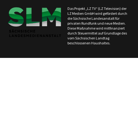
Das Projekt „LZ TV“ (LZ Television) der
LZ Medien GmbH wird gefördert durch
die Sächsische Landesanstalt für
privaten Rundfunk und neue Medien.
Diese Maßnahme wird mitfinanziert
durch Steuermittel auf Grundlage des
vom Sächsischen Landtag
beschlossenen Haushaltes.