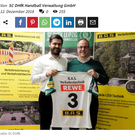
Von
SC DHfK Handball Verwaltung GmbH
12. Dezember 2018
0
255
elle: SC DHfK