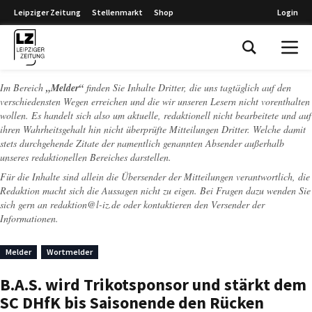
Leipziger Zeitung
Stellenmarkt
Shop
Login
Leipziger Zeitung
Im Bereich
„Melder“
finden Sie Inhalte Dritter, die uns tagtäglich auf den
verschiedensten Wegen erreichen und die wir unseren Lesern nicht vorenthalten
wollen. Es handelt sich also um aktuelle, redaktionell nicht bearbeitete und auf
ihren Wahrheitsgehalt hin nicht überprüfte Mitteilungen Dritter. Welche damit
stets durchgehende Zitate der namentlich genannten Absender außerhalb
unseres redaktionellen Bereiches darstellen.
Für die Inhalte sind allein die Übersender der Mitteilungen verantwortlich, die
Redaktion macht sich die Aussagen nicht zu eigen. Bei Fragen dazu wenden Sie
sich gern an
redaktion@l-iz.de
oder kontaktieren den Versender der
Informationen.
Melder
Wortmelder
B.A.S. wird Trikotsponsor und stärkt dem
SC DHfK bis Saisonende den Rücken