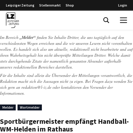
Leipziger Zeitung
Stellenmarkt
Shop
Login
Leipziger Zeitung
Im Bereich
„Melder“
finden Sie Inhalte Dritter, die uns tagtäglich auf den
verschiedensten Wegen erreichen und die wir unseren Lesern nicht vorenthalten
wollen. Es handelt sich also um aktuelle, redaktionell nicht bearbeitete und auf
ihren Wahrheitsgehalt hin nicht überprüfte Mitteilungen Dritter. Welche damit
stets durchgehende Zitate der namentlich genannten Absender außerhalb
unseres redaktionellen Bereiches darstellen.
Für die Inhalte sind allein die Übersender der Mitteilungen verantwortlich, die
Redaktion macht sich die Aussagen nicht zu eigen. Bei Fragen dazu wenden Sie
sich gern an
redaktion@l-iz.de
oder kontaktieren den Versender der
Informationen.
Melder
Wortmelder
Sportbürgermeister empfängt Handball-
WM-Helden im Rathaus