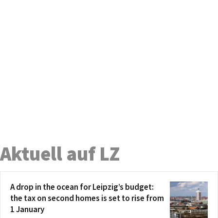
Aktuell auf LZ
A drop in the ocean for Leipzig’s budget:
the tax on second homes is set to rise from
1 January