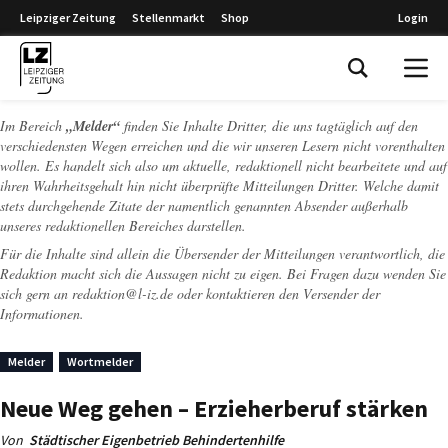
Leipziger Zeitung
Stellenmarkt
Shop
Login
Leipziger Zeitung
Im Bereich
„Melder“
finden Sie Inhalte Dritter, die uns tagtäglich auf den
verschiedensten Wegen erreichen und die wir unseren Lesern nicht vorenthalten
wollen. Es handelt sich also um aktuelle, redaktionell nicht bearbeitete und auf
ihren Wahrheitsgehalt hin nicht überprüfte Mitteilungen Dritter. Welche damit
stets durchgehende Zitate der namentlich genannten Absender außerhalb
unseres redaktionellen Bereiches darstellen.
Für die Inhalte sind allein die Übersender der Mitteilungen verantwortlich, die
Redaktion macht sich die Aussagen nicht zu eigen. Bei Fragen dazu wenden Sie
sich gern an
redaktion@l-iz.de
oder kontaktieren den Versender der
Informationen.
Melder
Wortmelder
Neue Weg gehen – Erzieherberuf stärken
Von
Städtischer Eigenbetrieb Behindertenhilfe