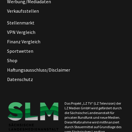
Werbung/Mediadaten
Verkaufsstellen
Stellenmarkt
VPN Vergleich
Finanz Vergleich
Sportwetten
Shop
Haftungsausschluss/Disclaimer
Datenschutz
Das Projekt „LZ TV“ (LZ Television) der
LZ Medien GmbH wird gefördert durch
die Sächsische Landesanstalt für
privaten Rundfunk und neue Medien.
Diese Maßnahme wird mitfinanziert
durch Steuermittel auf Grundlage des
vom Sächsischen Landtag