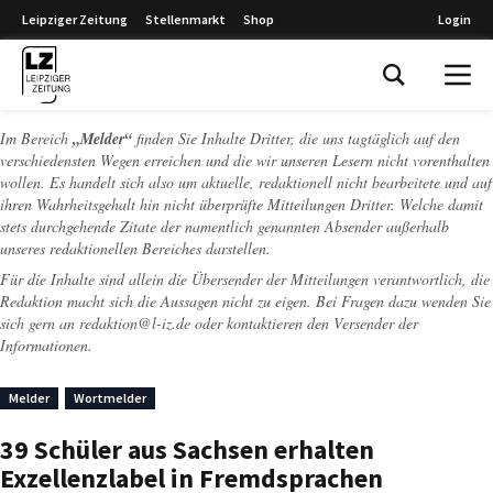
Leipziger Zeitung
Stellenmarkt
Shop
Login
Leipziger Zeitung
Im Bereich
„Melder“
finden Sie Inhalte Dritter, die uns tagtäglich auf den
verschiedensten Wegen erreichen und die wir unseren Lesern nicht vorenthalten
wollen. Es handelt sich also um aktuelle, redaktionell nicht bearbeitete und auf
ihren Wahrheitsgehalt hin nicht überprüfte Mitteilungen Dritter. Welche damit
stets durchgehende Zitate der namentlich genannten Absender außerhalb
unseres redaktionellen Bereiches darstellen.
Für die Inhalte sind allein die Übersender der Mitteilungen verantwortlich, die
Redaktion macht sich die Aussagen nicht zu eigen. Bei Fragen dazu wenden Sie
sich gern an
redaktion@l-iz.de
oder kontaktieren den Versender der
Informationen.
Melder
Wortmelder
39 Schüler aus Sachsen erhalten
Exzellenzlabel in Fremdsprachen