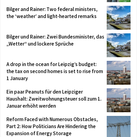
Bilger and Rainer: Two federal ministers,
the ‘weather’ and light-hearted remarks
Bilger und Rainer: Zwei Bundesminister, das
„Wetter“ und lockere Sprüche
A drop in the ocean for Leipzig’s budget:
the tax on second homes is set to rise from
1 January
Ein paar Peanuts für den Leipziger
Haushalt: Zweitwohnungsteuer soll zum 1.
Januar erhöht werden
Reform Faced with Numerous Obstacles,
Part 2: How Politicians Are Hindering the
Expansion of Energy Storage