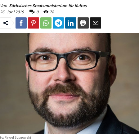
Von
Sächsisches Staatsministerium für Kultus
26. Juni 2019
0
78
to: Pawel Sosnowski