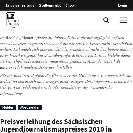
Leipziger Zeitung
Stellenmarkt
Shop
Login
Leipziger Zeitung
Im Bereich
„Melder“
finden Sie Inhalte Dritter, die uns tagtäglich auf den
verschiedensten Wegen erreichen und die wir unseren Lesern nicht vorenthalten
wollen. Es handelt sich also um aktuelle, redaktionell nicht bearbeitete und auf
ihren Wahrheitsgehalt hin nicht überprüfte Mitteilungen Dritter. Welche damit
stets durchgehende Zitate der namentlich genannten Absender außerhalb
unseres redaktionellen Bereiches darstellen.
Für die Inhalte sind allein die Übersender der Mitteilungen verantwortlich, die
Redaktion macht sich die Aussagen nicht zu eigen. Bei Fragen dazu wenden Sie
sich gern an
redaktion@l-iz.de
oder kontaktieren den Versender der
Informationen.
Melder
Wortmelder
Preisverleihung des Sächsischen
Jugendjournalismuspreises 2019 in