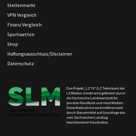
Stellenmarkt
VPN Vergleich
Finanz Vergleich
Sportwetten
Shop
Haftungsausschluss/Disclaimer
Datenschutz
Das Projekt „LZ TV“ (LZ Television) der
LZ Medien GmbH wird gefördert durch
die Sächsische Landesanstalt für
privaten Rundfunk und neue Medien.
Diese Maßnahme wird mitfinanziert
durch Steuermittel auf Grundlage des
vom Sächsischen Landtag
beschlossenen Haushaltes.