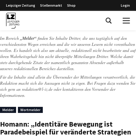
Leipziger Zeitung
Stellenmarkt
Shop
Login
Leipziger Zeitung
Im Bereich
„Melder“
finden Sie Inhalte Dritter, die uns tagtäglich auf den
verschiedensten Wegen erreichen und die wir unseren Lesern nicht vorenthalten
wollen. Es handelt sich also um aktuelle, redaktionell nicht bearbeitete und auf
ihren Wahrheitsgehalt hin nicht überprüfte Mitteilungen Dritter. Welche damit
stets durchgehende Zitate der namentlich genannten Absender außerhalb
unseres redaktionellen Bereiches darstellen.
Für die Inhalte sind allein die Übersender der Mitteilungen verantwortlich, die
Redaktion macht sich die Aussagen nicht zu eigen. Bei Fragen dazu wenden Sie
sich gern an
redaktion@l-iz.de
oder kontaktieren den Versender der
Informationen.
Melder
Wortmelder
Homann: „Identitäre Bewegung ist
Paradebeispiel für veränderte Strategien