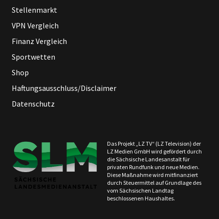
Stellenmarkt
VPN Vergleich
Finanz Vergleich
Sportwetten
Shop
Haftungsausschluss/Disclaimer
Datenschutz
Das Projekt „LZ TV“ (LZ Television) der
LZ Medien GmbH wird gefördert durch
die Sächsische Landesanstalt für
privaten Rundfunk und neue Medien.
Diese Maßnahme wird mitfinanziert
durch Steuermittel auf Grundlage des
vom Sächsischen Landtag
beschlossenen Haushaltes.