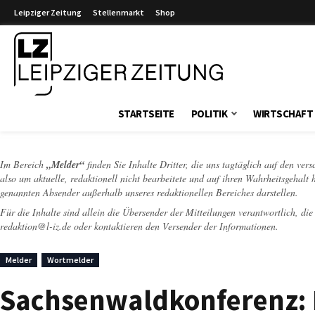
Leipziger Zeitung
Stellenmarkt
Shop
Leipziger Zeitung
STARTSEITE
POLITIK
WIRTSCHAFT
Im Bereich
„Melder“
finden Sie Inhalte Dritter, die uns tagtäglich auf den ver
also um aktuelle, redaktionell nicht bearbeitete und auf ihren Wahrheitsgehalt 
genannten Absender außerhalb unseres redaktionellen Bereiches darstellen.
Für die Inhalte sind allein die Übersender der Mitteilungen verantwortlich, di
redaktion@l-iz.de
oder kontaktieren den Versender der Informationen.
Melder
Wortmelder
Sachsenwaldkonferenz: