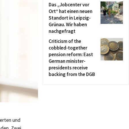
Das „Jobcenter vor
Ort“ hat einen neuen
Standort in Leipzig-
Grünau. Wir haben
nachgefragt
Criticism of the
cobbled-together
pension reform: East
German minister-
presidents receive
backing from the DGB
erten und
aden. Zwei