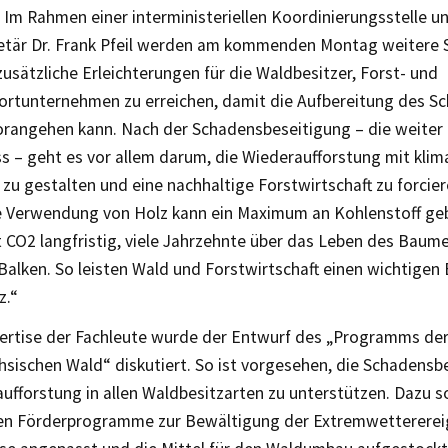
Im Rahmen einer interministeriellen Koordinierungsstelle u
etär Dr. Frank Pfeil werden am kommenden Montag weitere S
, zusätzliche Erleichterungen für die Waldbesitzer, Forst- und
ortunternehmen zu erreichen, damit die Aufbereitung des S
orangehen kann. Nach der Schadensbeseitigung – die weiter a
s – geht es vor allem darum, die Wiederaufforstung mit kli
u gestalten und eine nachhaltige Forstwirtschaft zu forcier
ge Verwendung von Holz kann ein Maximum an Kohlenstoff g
 CO2 langfristig, viele Jahrzehnte über das Leben des Baume
Balken. So leisten Wald und Forstwirtschaft einen wichtigen 
z.“
pertise der Fachleute wurde der Entwurf des „Programms de
hsischen Wald“ diskutiert. So ist vorgesehen, die Schadensb
ufforstung in allen Waldbesitzarten zu unterstützen. Dazu so
n Förderprogramme zur Bewältigung der Extremwetterereig