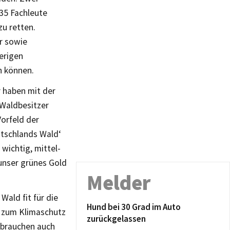
35 Fachleute
u retten.
r sowie
erigen
n können.
r haben mit der
 Waldbesitzer
Vorfeld der
utschlands Wald‘
wichtig, mittel-
 unser grünes Gold
Melder
Wald fit für die
Hund bei 30 Grad im Auto
g zum Klimaschutz
zurückgelassen
 brauchen auch