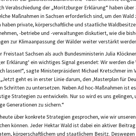
h Verabschiedung der „Moritzburger Erklärung“ haben über 
elche Maßnahmen in Sachsen erforderlich sind, um den Wald z
haben private, körperschaftliche und staatliche Waldbesitze
ehmen, -betriebe und -verwaltungen diskutiert, wie die bish
gen zur Klimaanpassung der Wälder weiter verstärkt werde
 Freistaat Sachsen als auch Bundesministerin Julia Klöckne
er Erklärung‘ ein wichtiges Signal gesendet: Wir werden die
ich lassen!“, sagte Ministerpräsident Michael Kretschmer im 
„Jetzt geht es in erster Linie darum, den ‚Masterplan für De
n Schritten zu untersetzen. Neben Ad hoc-Maßnahmen ist es 
stige Strategien zu entwickeln. Nur so wird es uns gelingen,
ige Generationen zu sichern.“
heute über konkrete Strategien gesprochen, wie wir unseren 
chen können. Jeder Hektar Wald ist dabei ein aktiver Beitra
ivatem, körperschaftlichem und staatlichem Besitz. Deswegen