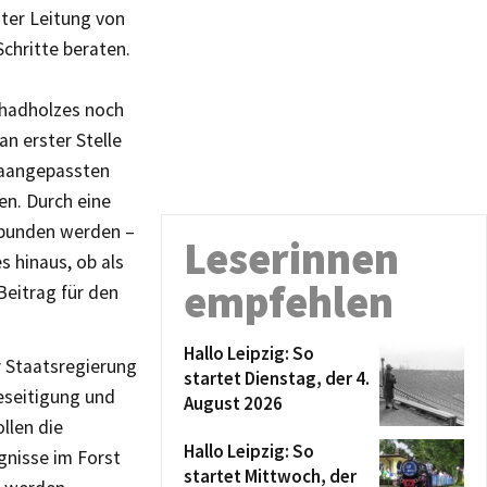
nter Leitung von
chritte beraten.
chadholzes noch
n erster Stelle
maangepassten
en. Durch eine
ebunden werden –
Leserinnen
s hinaus, ob als
empfehlen
Beitrag für den
Hallo Leipzig: So
r Staatsregierung
startet Dienstag, der 4.
eseitigung und
August 2026
llen die
Hallo Leipzig: So
nisse im Forst
startet Mittwoch, der