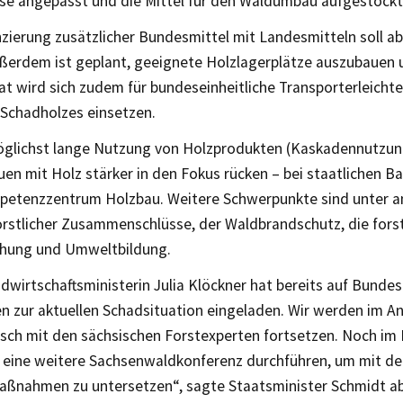
se angepasst und die Mittel für den Waldumbau aufgestock
zierung zusätzlicher Bundesmittel mit Landesmitteln soll a
ßerdem ist geplant, geeignete Holzlagerplätze auszubauen u
at wird sich zudem für bundeseinheitliche Transporterleichte
 Schadholzes einsetzen.
glichst lange Nutzung von Holzprodukten (Kaskadennutzung
uen mit Holz stärker in den Fokus rücken – bei staatlichen B
etenzzentrum Holzbau. Weitere Schwerpunkte sind unter a
orstlicher Zusammenschlüsse, der Waldbrandschutz, die forst
chung und Umweltbildung.
dwirtschaftsministerin Julia Klöckner hat bereits auf Bunde
n zur aktuellen Schadsituation eingeladen. Wir werden im A
sch mit den sächsischen Forstexperten fortsetzen. Noch im
 eine weitere Sachsenwaldkonferenz durchführen, um mit de
aßnahmen zu untersetzen“, sagte Staatsminister Schmidt ab