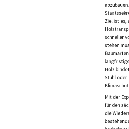
abzubauen. 
Staatssekr
Ziel ist es
Holztransp
schneller v
stehen mus
Baumarten z
langfristi
Holz bindet
Stuhl oder 
Klimaschut
Mit der Ex
für den säc
die Wiedera
bestehende