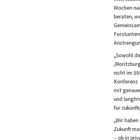
Wochen nac
beraten, w
Gemeinsam 
Forstuntern
Anstrengun
„Sowohl der
‚Moritzburg
nicht im St
Konferenz. 
mit genaue
und langfri
für zukünft
„Wir haben 
Zukunft ma
– ob in pr