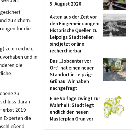
t werden.
5. August 2026
bgesichert
Akten aus der Zeit vor
nd zu sichern.
den Eingemeindungen:
rungen für die
Historische Quellen zu
Leipzigs Stadtteilen
sind jetzt online
) zu erreichen,
recherchierbar
auvorhaben und in
Das „Jobcenter vor
nderen die
Ort“ hat einen neuen
liche
Standort in Leipzig-
Grünau. Wir haben
nachgefragt
sebene zu
Eine Vorlage zwingt zur
nschluss daran
Wahrheit: Stadt legt
 Herbst 2019
endlich den neuen
n Experten die
Masterplan Grün vor
schließend.