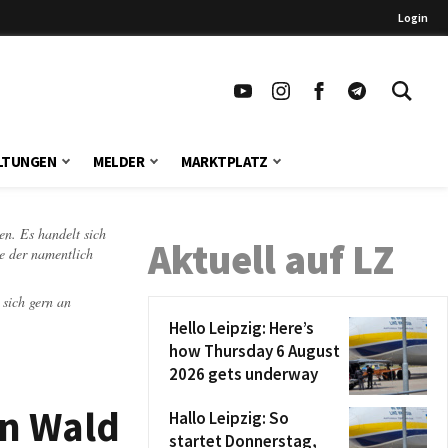
Login
LTUNGEN
MELDER
MARKTPLATZ
en. Es handelt sich
Aktuell auf LZ
te der namentlich
 sich gern an
Hello Leipzig: Here’s
how Thursday 6 August
2026 gets underway
n Wald
Hallo Leipzig: So
startet Donnerstag,