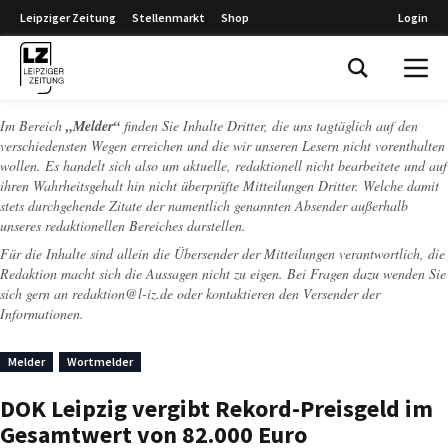
Leipziger Zeitung
Stellenmarkt
Shop
Login
Leipziger Zeitung
Im Bereich
„Melder“
finden Sie Inhalte Dritter, die uns tagtäglich auf den
verschiedensten Wegen erreichen und die wir unseren Lesern nicht vorenthalten
wollen. Es handelt sich also um aktuelle, redaktionell nicht bearbeitete und auf
ihren Wahrheitsgehalt hin nicht überprüfte Mitteilungen Dritter. Welche damit
stets durchgehende Zitate der namentlich genannten Absender außerhalb
unseres redaktionellen Bereiches darstellen.
Für die Inhalte sind allein die Übersender der Mitteilungen verantwortlich, die
Redaktion macht sich die Aussagen nicht zu eigen. Bei Fragen dazu wenden Sie
sich gern an
redaktion@l-iz.de
oder kontaktieren den Versender der
Informationen.
Melder
Wortmelder
DOK Leipzig vergibt Rekord-Preisgeld im
Gesamtwert von 82.000 Euro