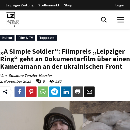
Leipziger Zeitung
Stellenmarkt
Shop
Login
Leipziger Zeitung
Kultur
Film & TV
Topposts
„A Simple Soldier“: Filmpreis „Leipziger
Ring“ geht an Dokumentarfilm über einen
Kameramann an der ukrainischen Front
Von
Susanne Tenzler-Heusler
2. November 2025
0
530