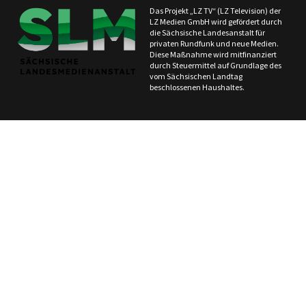
Das Projekt „LZ TV“ (LZ Television) der
LZ Medien GmbH wird gefördert durch
die Sächsische Landesanstalt für
privaten Rundfunk und neue Medien.
Diese Maßnahme wird mitfinanziert
durch Steuermittel auf Grundlage des
vom Sächsischen Landtag
beschlossenen Haushaltes.