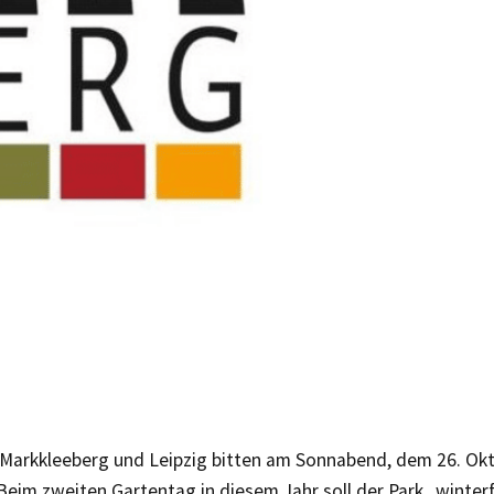
 Markkleeberg und Leipzig bitten am Sonnabend, dem 26. Okt
 Beim zweiten Gartentag in diesem Jahr soll der Park „winte