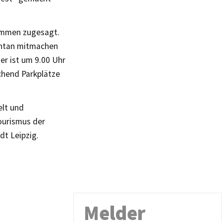
Kommen zugesagt.
ontan mitmachen
r ist um 9.00 Uhr
chend Parkplätze
elt und
ourismus der
t Leipzig.
Melder