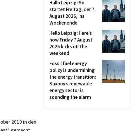
Hallo Leipzig: So
startet Freitag, der 7.
August 2026, ins
Wochenende
Hello Leipzig: Here’s
how Friday 7 August
2026 kicks off the
weekend
Fossil fuel energy
policy is undermining
the energy transition:
Saxony’s renewable
energy sector is
sounding the alarm
ober 2019 in den
rfest“ gemacht