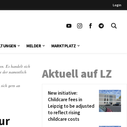
Login
LTUNGEN
MELDER
MARKTPLATZ
en. Es handelt sich
Aktuell auf LZ
te der namentlich
 sich gern an
New initiative:
Childcare fees in
Leipzig to be adjusted
to reflect rising
ur
childcare costs