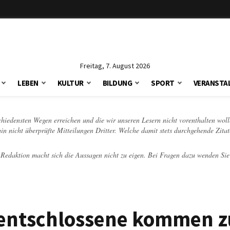
Freitag, 7. August 2026
LEBEN
KULTUR
BILDUNG
SPORT
VERANSTA
schiedensten Wegen erreichen und die wir unseren Lesern nicht vorenthalten woll
hin nicht überprüfte Mitteilungen Dritter. Welche damit stets durchgehende Zita
e Redaktion macht sich die Aussagen nicht zu eigen. Bei Fragen dazu wenden Sie
zentschlossene kommen z