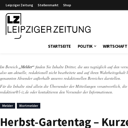
Leipziger Zeitung
Stellenmarkt
Shop
Leipziger Zeitung
STARTSEITE
POLITIK
WIRTSCHAFT
Im Bereich
„Melder“
finden Sie Inhalte Dritter, die uns tagtäglich auf den ver
also um aktuelle, redaktionell nicht bearbeitete und auf ihren Wahrheitsgehalt 
genannten Absender außerhalb unseres redaktionellen Bereiches darstellen.
Für die Inhalte sind allein die Übersender der Mitteilungen verantwortlich, di
redaktion@l-iz.de
oder kontaktieren den Versender der Informationen.
Melder
Wortmelder
Herbst-Gartentag – Kur