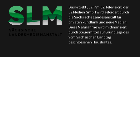
Das Projekt „LZ TV“ (LZ Television) der
LZ Medien GmbH wird gefördert durch
die Sächsische Landesanstalt für
privaten Rundfunk und neue Medien.
Diese Maßnahme wird mitfinanziert
durch Steuermittel auf Grundlage des
vom Sächsischen Landtag
beschlossenen Haushaltes.