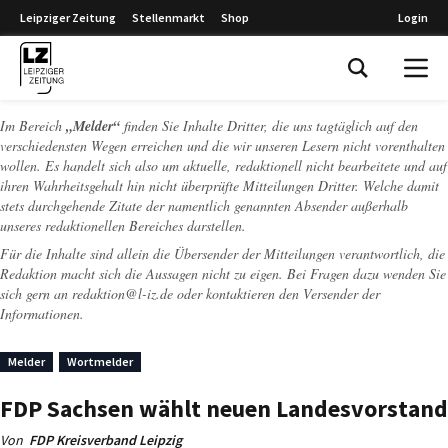
Leipziger Zeitung
Stellenmarkt
Shop
Login
Leipziger Zeitung
Im Bereich
„Melder“
finden Sie Inhalte Dritter, die uns tagtäglich auf den
verschiedensten Wegen erreichen und die wir unseren Lesern nicht vorenthalten
wollen. Es handelt sich also um aktuelle, redaktionell nicht bearbeitete und auf
ihren Wahrheitsgehalt hin nicht überprüfte Mitteilungen Dritter. Welche damit
stets durchgehende Zitate der namentlich genannten Absender außerhalb
unseres redaktionellen Bereiches darstellen.
Für die Inhalte sind allein die Übersender der Mitteilungen verantwortlich, die
Redaktion macht sich die Aussagen nicht zu eigen. Bei Fragen dazu wenden Sie
sich gern an
redaktion@l-iz.de
oder kontaktieren den Versender der
Informationen.
Melder
Wortmelder
FDP Sachsen wählt neuen Landesvorstand
Von
FDP Kreisverband Leipzig