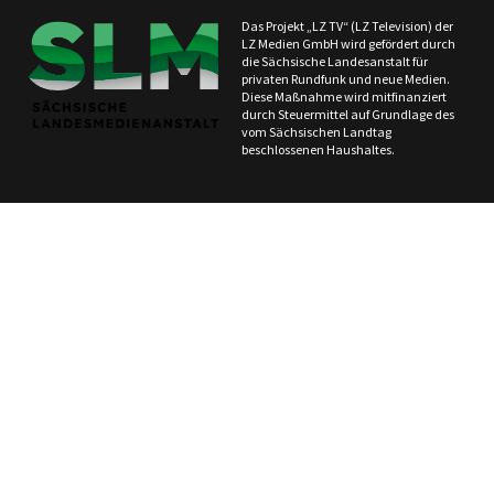
Das Projekt „LZ TV“ (LZ Television) der
LZ Medien GmbH wird gefördert durch
die Sächsische Landesanstalt für
privaten Rundfunk und neue Medien.
Diese Maßnahme wird mitfinanziert
durch Steuermittel auf Grundlage des
vom Sächsischen Landtag
beschlossenen Haushaltes.