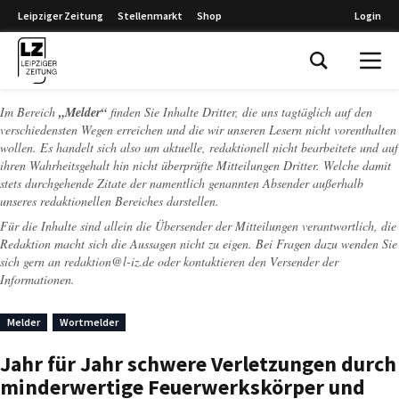
Leipziger Zeitung
Stellenmarkt
Shop
Login
Leipziger Zeitung
Im Bereich
„Melder“
finden Sie Inhalte Dritter, die uns tagtäglich auf den
verschiedensten Wegen erreichen und die wir unseren Lesern nicht vorenthalten
wollen. Es handelt sich also um aktuelle, redaktionell nicht bearbeitete und auf
ihren Wahrheitsgehalt hin nicht überprüfte Mitteilungen Dritter. Welche damit
stets durchgehende Zitate der namentlich genannten Absender außerhalb
unseres redaktionellen Bereiches darstellen.
Für die Inhalte sind allein die Übersender der Mitteilungen verantwortlich, die
Redaktion macht sich die Aussagen nicht zu eigen. Bei Fragen dazu wenden Sie
sich gern an
redaktion@l-iz.de
oder kontaktieren den Versender der
Informationen.
Melder
Wortmelder
Jahr für Jahr schwere Verletzungen durch
minderwertige Feuerwerkskörper und