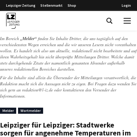
Leipziger Zeitung
Stellenmarkt
Shop
Login
Leipziger Zeitung
Im Bereich
„Melder“
finden Sie Inhalte Dritter, die uns tagtäglich auf den
verschiedensten Wegen erreichen und die wir unseren Lesern nicht vorenthalten
wollen. Es handelt sich also um aktuelle, redaktionell nicht bearbeitete und auf
ihren Wahrheitsgehalt hin nicht überprüfte Mitteilungen Dritter. Welche damit
stets durchgehende Zitate der namentlich genannten Absender außerhalb
unseres redaktionellen Bereiches darstellen.
Für die Inhalte sind allein die Übersender der Mitteilungen verantwortlich, die
Redaktion macht sich die Aussagen nicht zu eigen. Bei Fragen dazu wenden Sie
sich gern an
redaktion@l-iz.de
oder kontaktieren den Versender der
Informationen.
Melder
Wortmelder
Leipziger für Leipziger: Stadtwerke
sorgen für angenehme Temperaturen im