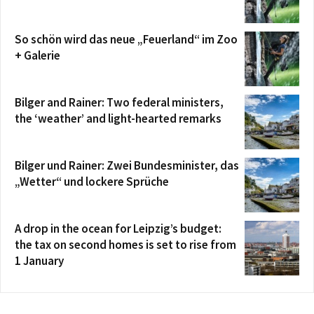
So schön wird das neue „Feuerland“ im Zoo
+ Galerie
Bilger and Rainer: Two federal ministers,
the ‘weather’ and light-hearted remarks
Bilger und Rainer: Zwei Bundesminister, das
„Wetter“ und lockere Sprüche
A drop in the ocean for Leipzig’s budget:
the tax on second homes is set to rise from
1 January