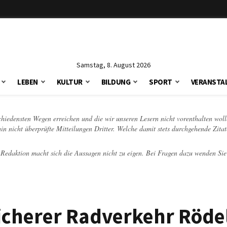
Samstag, 8. August 2026
LEBEN
KULTUR
BILDUNG
SPORT
VERANSTA
schiedensten Wegen erreichen und die wir unseren Lesern nicht vorenthalten woll
hin nicht überprüfte Mitteilungen Dritter. Welche damit stets durchgehende Zita
e Redaktion macht sich die Aussagen nicht zu eigen. Bei Fragen dazu wenden Sie
icherer Radverkehr Röde