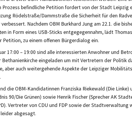
 Prozess befindliche Petition fordert von der Stadt Leipzig 
uzung Rödelstraße/Dammstraße die Sicherheit für den Radve
r verbessert. Nachdem OBM Burkhard Jung am 22.1. die bish
ften in Form eines USB-Sticks entgegegennahm, lädt Thomas
er Petition, zu einem offenen Bürgerdialog ein.
ar 17:00 – 19:00 sind alle interessierten Anwohner und Betro
r Bethanienkirche eingeladen um mit Vertretern der Politik 
, aber auch weitergehende Aspekte der Leipziger Mobilitätsp
.
sind die OBM-Kandidatinnen Franziska Riekewald (Die Linke) 
dnis 90/Die Grünen) sowie Henrik Fischer (Sprecher AK Stad
D). Vertreter von CDU und FDP sowie der Stadtverwaltung 
 leider abgesagt.