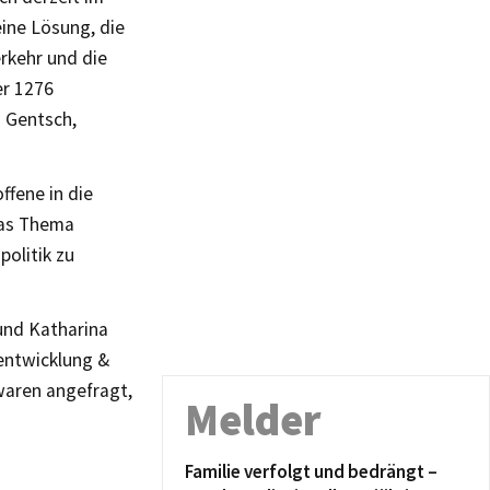
eine Lösung, die
rkehr und die
er 1276
 Gentsch,
ffene in die
das Thema
olitik zu
und Katharina
tentwicklung &
waren angefragt,
Melder
Familie verfolgt und bedrängt –