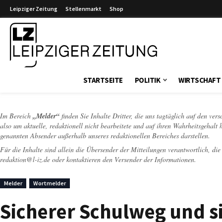
Leipziger Zeitung
Stellenmarkt
Shop
Leipziger Zeitung
STARTSEITE
POLITIK
WIRTSCHAFT
Im Bereich
„Melder“
finden Sie Inhalte Dritter, die uns tagtäglich auf den ver
also um aktuelle, redaktionell nicht bearbeitete und auf ihren Wahrheitsgehalt 
genannten Absender außerhalb unseres redaktionellen Bereiches darstellen.
Für die Inhalte sind allein die Übersender der Mitteilungen verantwortlich, di
redaktion@l-iz.de
oder kontaktieren den Versender der Informationen.
Melder
Wortmelder
Sicherer Schulweg und s