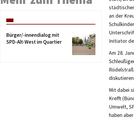
städtischen
an der Kre
Schulkinde
Unterschri
Bürger/-innendialog mit
Initiator d
SPD-Alt-West im Quartier
Am 28. Janu
Schleußige
Rödelstraße
diskutieren
Mit dabei 
Krefft (Bün
Umwelt, SP
haben aber