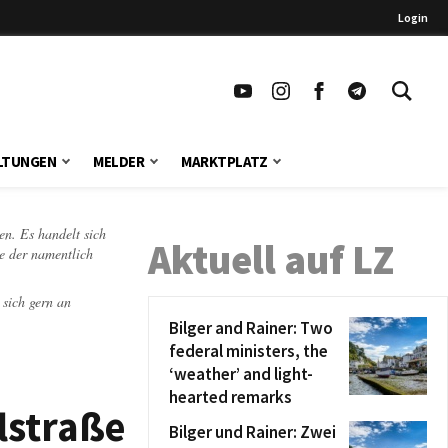
Login
LTUNGEN
MELDER
MARKTPLATZ
en. Es handelt sich
Aktuell auf LZ
te der namentlich
 sich gern an
Bilger and Rainer: Two
federal ministers, the
‘weather’ and light-
hearted remarks
lstraße
Bilger und Rainer: Zwei