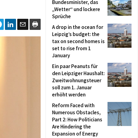
Bundesminister, das
„Wetter“ und lockere
Sprüche
A drop in the ocean for
Leipzig’s budget: the
tax on second homes is
set to rise from 1
January
Ein paar Peanuts für
den Leipziger Haushalt:
Zweitwohnungsteuer
soll zum 1. Januar
erhöht werden
Reform Faced with
Numerous Obstacles,
Part 2: How Politicians
Are Hindering the
Expansion of Energy