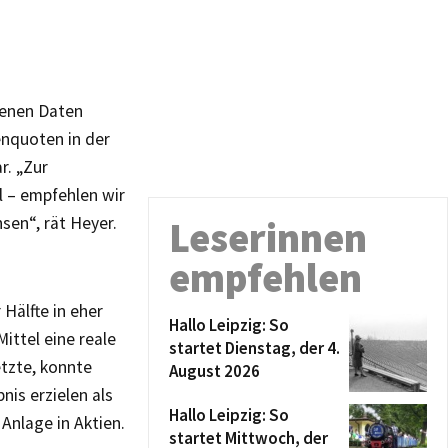
genen Daten
enquoten in der
r. „Zur
 – empfehlen wir
sen“, rät Heyer.
Leserinnen
empfehlen
Hälfte in eher
Hallo Leipzig: So
ittel eine reale
startet Dienstag, der 4.
etzte, konnte
August 2026
nis erzielen als
Hallo Leipzig: So
 Anlage in Aktien.
startet Mittwoch, der