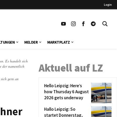
Login
LTUNGEN
MELDER
MARKTPLATZ
en. Es handelt sich
Aktuell auf LZ
te der namentlich
 sich gern an
Hello Leipzig: Here’s
how Thursday 6 August
2026 gets underway
chner
Hallo Leipzig: So
startet Donnerstag,