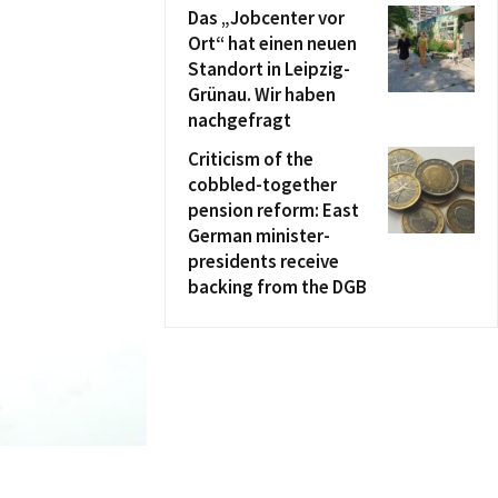
Das „Jobcenter vor
Ort“ hat einen neuen
Standort in Leipzig-
Grünau. Wir haben
nachgefragt
Criticism of the
cobbled-together
pension reform: East
German minister-
presidents receive
backing from the DGB