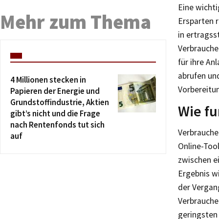
Eine wichti
Mehr zum Thema
Ersparten r
in ertragss
Verbrauche
für ihre An
abrufen un
4 Millionen stecken in
Vorbereitu
Papieren der Energie und
Grundstoffindustrie, Aktien
Wie fu
gibt’s nicht und die Frage
nach Rentenfonds tut sich
Verbrauche
auf
Online-Tool
zwischen ei
Ergebnis w
der Vergan
Verbrauche
geringsten