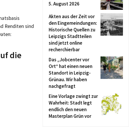
5. August 2026
Akten aus der Zeit vor
natsbasis
den Eingemeindungen:
d Renditen sind
Historische Quellen zu
Daten:
Leipzigs Stadtteilen
sind jetzt online
recherchierbar
uf die
Das „Jobcenter vor
Ort“ hat einen neuen
Standort in Leipzig-
Grünau. Wir haben
nachgefragt
Eine Vorlage zwingt zur
Wahrheit: Stadt legt
endlich den neuen
Masterplan Grün vor