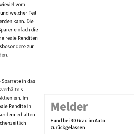
 wieviel vom
 und welcher Teil
erden kann. Die
parer einfach die
he reale Ren­diten
nsbesondere zur
den.
 Sparrate in das
sverhältnis
ktien ein. Im
Melder
ale Rendite in
ßerdem erhalten
Hund bei 30 Grad im Auto
chenzeitlich
zurückgelassen