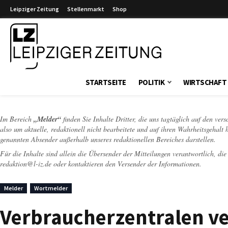
Leipziger Zeitung
Stellenmarkt
Shop
Leipziger Zeitung
STARTSEITE
POLITIK
WIRTSCHAFT
Im Bereich
„Melder“
finden Sie Inhalte Dritter, die uns tagtäglich auf den ver
also um aktuelle, redaktionell nicht bearbeitete und auf ihren Wahrheitsgehalt 
genannten Absender außerhalb unseres redaktionellen Bereiches darstellen.
Für die Inhalte sind allein die Übersender der Mitteilungen verantwortlich, di
redaktion@l-iz.de
oder kontaktieren den Versender der Informationen.
Melder
Wortmelder
Verbraucherzentralen ve