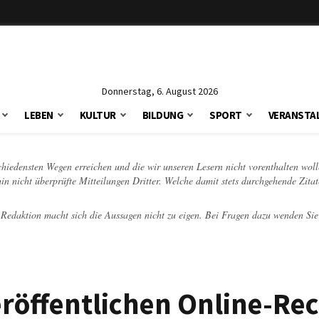
Donnerstag, 6. August 2026
LEBEN
KULTUR
BILDUNG
SPORT
VERANSTA
schiedensten Wegen erreichen und die wir unseren Lesern nicht vorenthalten woll
hin nicht überprüfte Mitteilungen Dritter. Welche damit stets durchgehende Zita
e Redaktion macht sich die Aussagen nicht zu eigen. Bei Fragen dazu wenden Sie
röffentlichen Online-Re