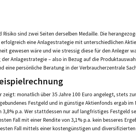
d Risiko sind zwei Seiten derselben Medaille. Die herangezo
 erfolgreich eine Anlagestrategie mit unterschiedlichen Akti
eit gewesen wäre und wie stressig diese für den Anleger wa
der Anlagestrategie – also in Bezug auf die Produktauswahl
d eine persönliche Beratung in der Verbraucherzentrale Sach
eispielrechnung
 zeigt: monatlich über 35 Jahre 100 Euro angelegt, stets zur 
 gebundenes Festgeld und in günstige Aktienfonds ergab im M
 3,8% p.a. Wer stattdessen nur auf langfristiges Festgeld s
esten Fall mit einer Rendite von 3,1% p.a. kein besseres Ergeb
esten Fall mittels einer kostengünstigen und diversifizierten