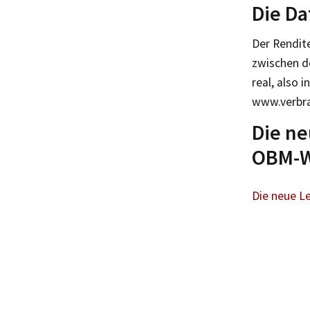
Die D
Der Rendit
zwischen d
real, also 
www.verbra
Die ne
OBM-W
Die neue Le