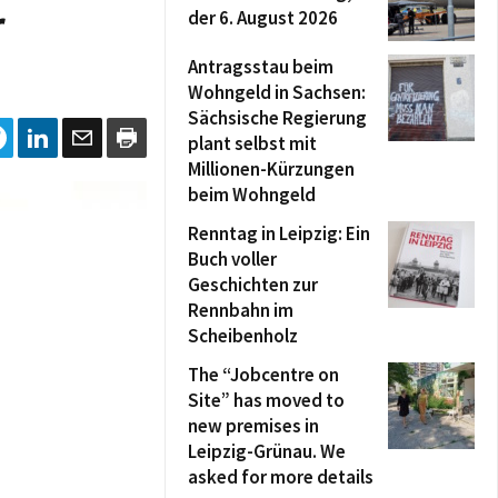
r
der 6. August 2026
Antragsstau beim
Wohngeld in Sachsen:
Sächsische Regierung
plant selbst mit
Millionen-Kürzungen
beim Wohngeld
Renntag in Leipzig: Ein
Buch voller
Geschichten zur
Rennbahn im
Scheibenholz
The “Jobcentre on
Site” has moved to
new premises in
Leipzig-Grünau. We
asked for more details