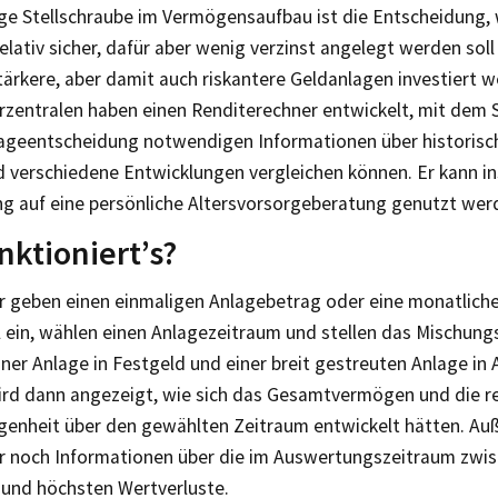
ge Stellschraube im Vermögens­aufbau ist die Entscheidung,
elativ sicher, dafür aber wenig verzinst angelegt werden soll
tärkere, aber damit auch riskantere Geldanlagen investiert w
rzentralen haben einen Renditerechner entwickelt, mit dem S
lage­ent­schei­dung notwendigen Informationen über historisc
d verschiedene Entwicklungen vergleichen können. Er kann i
ng auf eine persönliche Altersvorsorgeberatung genutzt wer
nktioniert’s?
r geben einen einmaligen Anlagebetrag oder eine monatliche
 ein, wählen einen Anlagezeitraum und stellen das Mischung
ner Anlage in Festgeld und einer breit gestreuten Anlage in A
ird dann angezeigt, wie sich das Gesamtvermögen und die re
genheit über den gewählten Zeitraum entwickelt hätten. Au
r noch Informationen über die im Auswertungszeitraum zwis
 und höchsten Wertverluste.