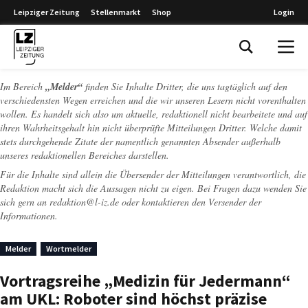
Leipziger Zeitung
Stellenmarkt
Shop
Login
Leipziger Zeitung
Im Bereich
„Melder“
finden Sie Inhalte Dritter, die uns tagtäglich auf den
verschiedensten Wegen erreichen und die wir unseren Lesern nicht vorenthalten
wollen. Es handelt sich also um aktuelle, redaktionell nicht bearbeitete und auf
ihren Wahrheitsgehalt hin nicht überprüfte Mitteilungen Dritter. Welche damit
stets durchgehende Zitate der namentlich genannten Absender außerhalb
unseres redaktionellen Bereiches darstellen.
Für die Inhalte sind allein die Übersender der Mitteilungen verantwortlich, die
Redaktion macht sich die Aussagen nicht zu eigen. Bei Fragen dazu wenden Sie
sich gern an
redaktion@l-iz.de
oder kontaktieren den Versender der
Informationen.
Melder
Wortmelder
Vortragsreihe „Medizin für Jedermann“
am UKL: Roboter sind höchst präzise