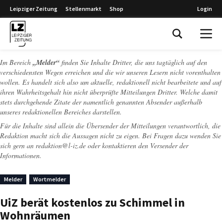
Leipziger Zeitung
Stellenmarkt
Shop
Login
Leipziger Zeitung
Im Bereich
„Melder“
finden Sie Inhalte Dritter, die uns tagtäglich auf den
verschiedensten Wegen erreichen und die wir unseren Lesern nicht vorenthalten
wollen. Es handelt sich also um aktuelle, redaktionell nicht bearbeitete und auf
ihren Wahrheitsgehalt hin nicht überprüfte Mitteilungen Dritter. Welche damit
stets durchgehende Zitate der namentlich genannten Absender außerhalb
unseres redaktionellen Bereiches darstellen.
Für die Inhalte sind allein die Übersender der Mitteilungen verantwortlich, die
Redaktion macht sich die Aussagen nicht zu eigen. Bei Fragen dazu wenden Sie
sich gern an
redaktion@l-iz.de
oder kontaktieren den Versender der
Informationen.
Melder
Wortmelder
UiZ berät kostenlos zu Schimmel in
Wohnräumen