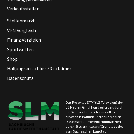
Verkaufsstellen
Stellenmarkt
VPN Vergleich
Finanz Vergleich
Sportwetten
Shop
Haftungsausschluss/Disclaimer
Datenschutz
Das Projekt „LZ TV“ (LZ Television) der
LZ Medien GmbH wird gefördert durch
die Sächsische Landesanstalt für
privaten Rundfunk und neue Medien.
Diese Maßnahme wird mitfinanziert
durch Steuermittel auf Grundlage des
vom Sächsischen Landtag