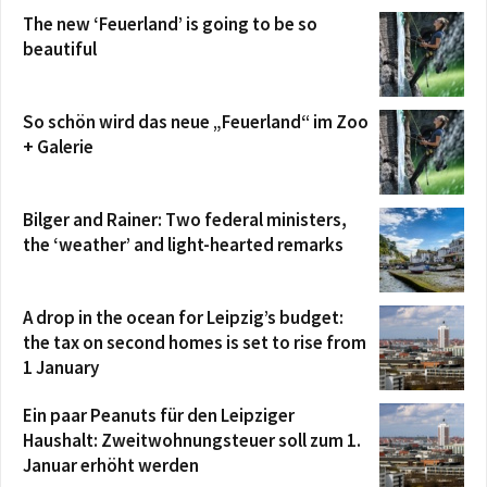
The new ‘Feuerland’ is going to be so
beautiful
So schön wird das neue „Feuerland“ im Zoo
+ Galerie
Bilger and Rainer: Two federal ministers,
the ‘weather’ and light-hearted remarks
A drop in the ocean for Leipzig’s budget:
the tax on second homes is set to rise from
1 January
Ein paar Peanuts für den Leipziger
Haushalt: Zweitwohnungsteuer soll zum 1.
Januar erhöht werden