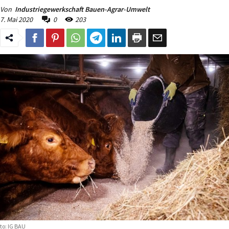
Von
Industriegewerkschaft Bauen-Agrar-Umwelt
7. Mai 2020
0
203
to: IG BAU