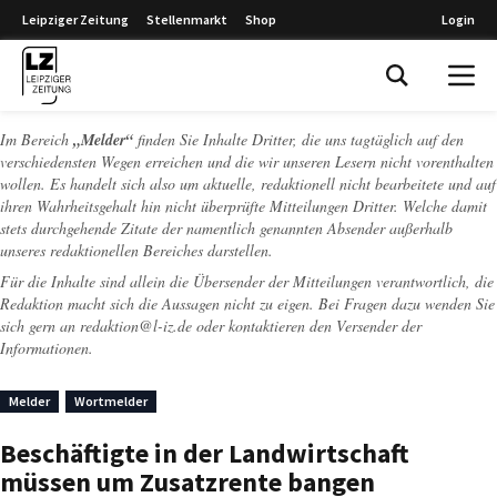
Leipziger Zeitung
Stellenmarkt
Shop
Login
Leipziger Zeitung
Im Bereich
„Melder“
finden Sie Inhalte Dritter, die uns tagtäglich auf den
verschiedensten Wegen erreichen und die wir unseren Lesern nicht vorenthalten
wollen. Es handelt sich also um aktuelle, redaktionell nicht bearbeitete und auf
ihren Wahrheitsgehalt hin nicht überprüfte Mitteilungen Dritter. Welche damit
stets durchgehende Zitate der namentlich genannten Absender außerhalb
unseres redaktionellen Bereiches darstellen.
Für die Inhalte sind allein die Übersender der Mitteilungen verantwortlich, die
Redaktion macht sich die Aussagen nicht zu eigen. Bei Fragen dazu wenden Sie
sich gern an
redaktion@l-iz.de
oder kontaktieren den Versender der
Informationen.
Melder
Wortmelder
Beschäftigte in der Landwirtschaft
müssen um Zusatzrente bangen