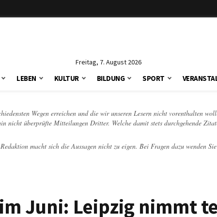
Freitag, 7. August 2026
LEBEN
KULTUR
BILDUNG
SPORT
VERANSTA
schiedensten Wegen erreichen und die wir unseren Lesern nicht vorenthalten woll
hin nicht überprüfte Mitteilungen Dritter. Welche damit stets durchgehende Zita
e Redaktion macht sich die Aussagen nicht zu eigen. Bei Fragen dazu wenden Sie
im Juni: Leipzig nimmt te