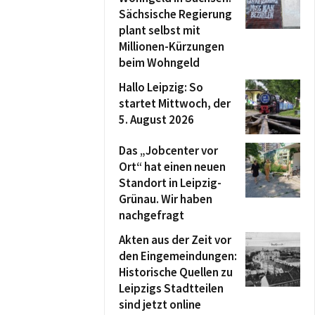
Sächsische Regierung
plant selbst mit
Millionen-Kürzungen
beim Wohngeld
Hallo Leipzig: So
startet Mittwoch, der
5. August 2026
Das „Jobcenter vor
Ort“ hat einen neuen
Standort in Leipzig-
Grünau. Wir haben
nachgefragt
Akten aus der Zeit vor
den Eingemeindungen:
Historische Quellen zu
Leipzigs Stadtteilen
sind jetzt online