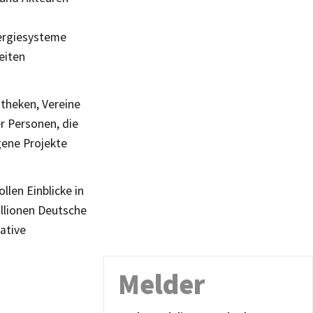
nergiesysteme
eiten
otheken, Vereine
r Personen, die
gene Projekte
llen Einblicke in
illionen Deutsche
gative
Melder