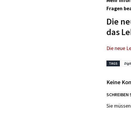
Mehr Info
Fragen bea
Die ne
das Le
Die neue Le
TAGS
Digi
Keine Ko
SCHREIBEN 
Sie müsse