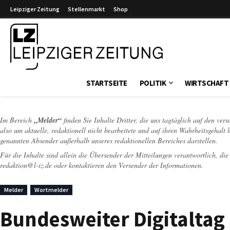
Leipziger Zeitung
Stellenmarkt
Shop
Leipziger Zeitung
STARTSEITE
POLITIK
WIRTSCHAFT
Im Bereich
„Melder“
finden Sie Inhalte Dritter, die uns tagtäglich auf den ver
also um aktuelle, redaktionell nicht bearbeitete und auf ihren Wahrheitsgehalt 
genannten Absender außerhalb unseres redaktionellen Bereiches darstellen.
Für die Inhalte sind allein die Übersender der Mitteilungen verantwortlich, di
redaktion@l-iz.de
oder kontaktieren den Versender der Informationen.
Melder
Wortmelder
Bundesweiter Digitaltag 