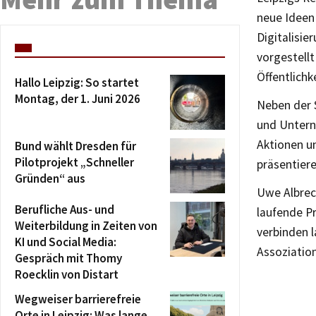
neue Ideen
Digitalisi
vorgestellt
Öffentlichk
Hallo Leipzig: So startet
Montag, der 1. Juni 2026
Neben der S
und Untern
Aktionen u
Bund wählt Dresden für
Pilotprojekt „Schneller
präsentiere
Gründen“ aus
Uwe Albrech
Berufliche Aus- und
laufende Pr
Weiterbildung in Zeiten von
verbinden l
KI und Social Media:
Assoziatio
Gespräch mit Thomy
Roecklin von Distart
Wegweiser barrierefreie
Orte in Leipzig: Was lange