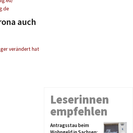
tag.eu/
ig.de
orona auch
iger verändert hat
Leserinnen
empfehlen
Antragsstau beim
Wohngeld in Sachsen: