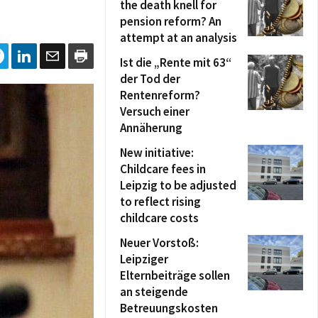
the death knell for
pension reform? An
attempt at an analysis
Ist die „Rente mit 63“
der Tod der
Rentenreform?
Versuch einer
Annäherung
New initiative:
Childcare fees in
Leipzig to be adjusted
to reflect rising
childcare costs
Neuer Vorstoß:
Leipziger
Elternbeiträge sollen
an steigende
Betreuungskosten