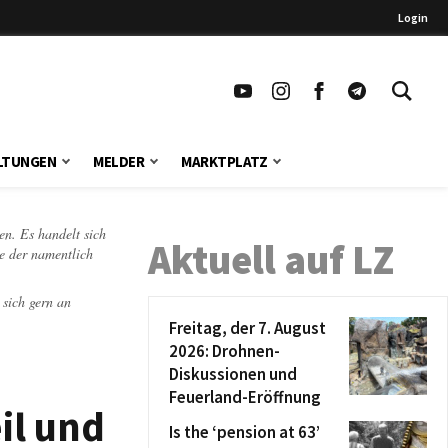
Login
LTUNGEN
MELDER
MARKTPLATZ
en. Es handelt sich
Aktuell auf LZ
te der namentlich
 sich gern an
Freitag, der 7. August
2026: Drohnen-
Diskussionen und
Feuerland-Eröffnung
il und
Is the ‘pension at 63’