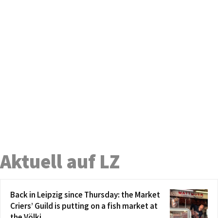
Aktuell auf LZ
Back in Leipzig since Thursday: the Market
Criers’ Guild is putting on a fish market at
the Völki