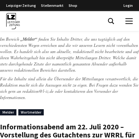
Leipziger Zeitung
Stellenmarkt
Shop
Login
Leipziger Zeitung
Im Bereich
„Melder“
finden Sie Inhalte Dritter, die uns tagtäglich auf den
verschiedensten Wegen erreichen und die wir unseren Lesern nicht vorenthalten
wollen. Es handelt sich also um aktuelle, redaktionell nicht bearbeitete und auf
ihren Wahrheitsgehalt hin nicht überprüfte Mitteilungen Dritter. Welche damit
stets durchgehende Zitate der namentlich genannten Absender außerhalb
unseres redaktionellen Bereiches darstellen.
Für die Inhalte sind allein die Übersender der Mitteilungen verantwortlich, die
Redaktion macht sich die Aussagen nicht zu eigen. Bei Fragen dazu wenden Sie
sich gern an
redaktion@l-iz.de
oder kontaktieren den Versender der
Informationen.
Melder
Wortmelder
Informationsabend am 22. Juli 2020 –
Vorstellung des Gutachtens zur WRRL für