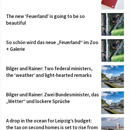
The new ‘Feuerland’ is going to be so
beautiful
So schön wird das neue „Feuerland“ im Zoo
+ Galerie
Bilger and Rainer: Two federal ministers,
the ‘weather’ and light-hearted remarks
Bilger und Rainer: Zwei Bundesminister, das
„Wetter“ und lockere Sprüche
A drop in the ocean for Leipzig’s budget:
the tax on second homes is set to rise from