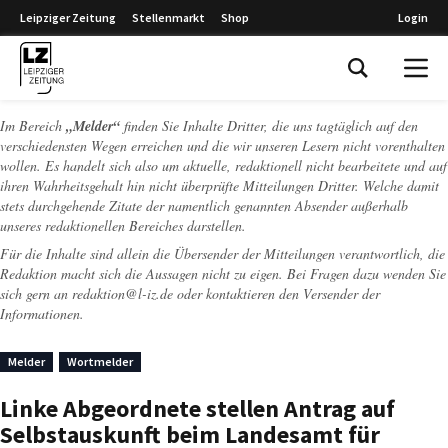
Leipziger Zeitung
Stellenmarkt
Shop
Login
Leipziger Zeitung
Im Bereich
„Melder“
finden Sie Inhalte Dritter, die uns tagtäglich auf den
verschiedensten Wegen erreichen und die wir unseren Lesern nicht vorenthalten
wollen. Es handelt sich also um aktuelle, redaktionell nicht bearbeitete und auf
ihren Wahrheitsgehalt hin nicht überprüfte Mitteilungen Dritter. Welche damit
stets durchgehende Zitate der namentlich genannten Absender außerhalb
unseres redaktionellen Bereiches darstellen.
Für die Inhalte sind allein die Übersender der Mitteilungen verantwortlich, die
Redaktion macht sich die Aussagen nicht zu eigen. Bei Fragen dazu wenden Sie
sich gern an
redaktion@l-iz.de
oder kontaktieren den Versender der
Informationen.
Melder
Wortmelder
Linke Abgeordnete stellen Antrag auf
Selbstauskunft beim Landesamt für