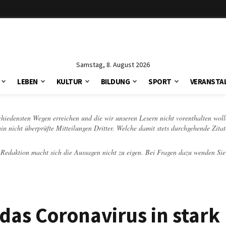
Samstag, 8. August 2026
LEBEN
KULTUR
BILDUNG
SPORT
VERANSTA
schiedensten Wegen erreichen und die wir unseren Lesern nicht vorenthalten woll
hin nicht überprüfte Mitteilungen Dritter. Welche damit stets durchgehende Zita
e Redaktion macht sich die Aussagen nicht zu eigen. Bei Fragen dazu wenden Sie
as Coronavirus in stark