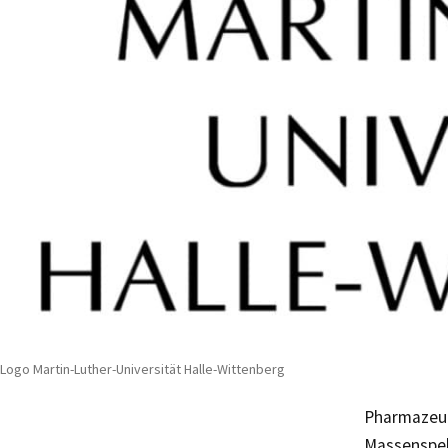
Logo Martin-Luther-Universität Halle-Wittenberg
Pharmazeut
Massenspek