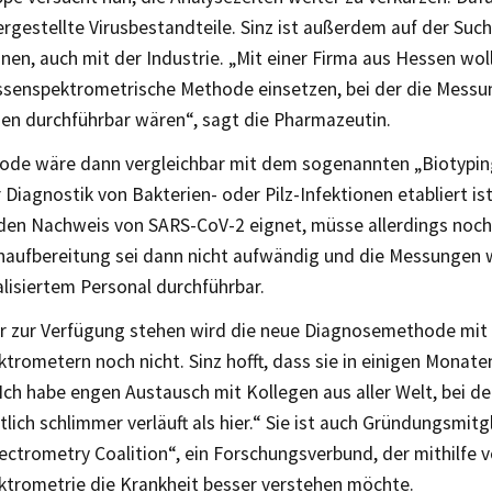
ergestellte Virusbestandteile. Sinz ist außerdem auf der Suc
en, auch mit der Industrie. „Mit einer Firma aus Hessen wol
senspektrometrische Methode einsetzen, bei der die Messu
en durchführbar wären“, sagt die Pharmazeutin.
ode wäre dann vergleichbar mit dem sogenannten „Biotyping
r Diagnostik von Bakterien- oder Pilz-Infektionen etabliert ist
 den Nachweis von SARS-CoV-2 eignet, müsse allerdings noch
naufbereitung sei dann nicht aufwändig und die Messungen 
alisiertem Personal durchführbar.
r zur Verfügung stehen wird die neue Diagnosemethode mit
rometern noch nicht. Sinz hofft, dass sie in einigen Monate
 „Ich habe engen Austausch mit Kollegen aus aller Welt, bei 
tlich schlimmer verläuft als hier.“ Sie ist auch Gründungsmit
ctrometry Coalition“, ein Forschungsverbund, der mithilfe 
trometrie die Krankheit besser verstehen möchte.