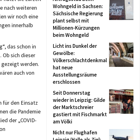
Wohngeld in Sachsen:
he nach weiteren
Sächsische Regierung
len wir noch eine
plant selbst mit
ngen innerhalb
Millionen-Kürzungen
beim Wohngeld
Licht ins Dunkel der
“, das schon in
Gewölbe:
. Ob sich dieser
Völkerschlachtdenkmal
 gezeigt werden.
hat neue
wären auch von
Ausstellungsräume
erschlossen
Seit Donnerstag
wieder in Leipzig: Gilde
n für den Einsatz
der Marktschreier
denen die Pandemie
gastiert mit Fischmarkt
glied der „COVID-
am Völki
von
Nicht nur Flughafen
Leipzig/Halle als Ziel: