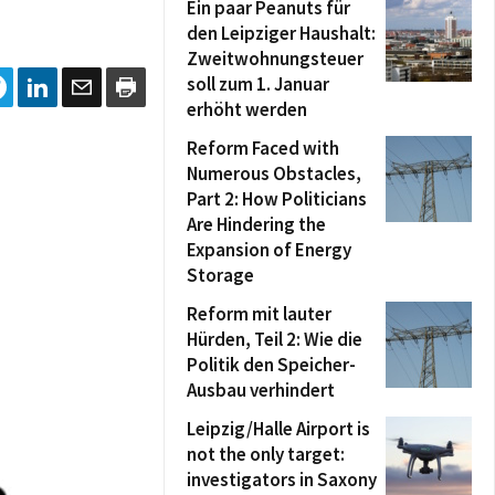
Ein paar Peanuts für
den Leipziger Haushalt:
Zweitwohnungsteuer
soll zum 1. Januar
erhöht werden
Reform Faced with
Numerous Obstacles,
Part 2: How Politicians
Are Hindering the
Expansion of Energy
Storage
Reform mit lauter
Hürden, Teil 2: Wie die
Politik den Speicher-
Ausbau verhindert
Leipzig/Halle Airport is
not the only target:
investigators in Saxony