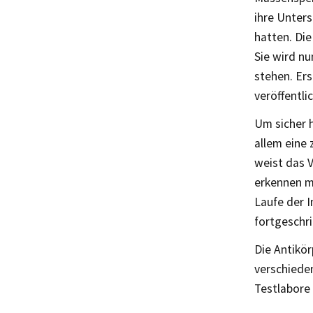
ihre Unter
hatten. Die
Sie wird n
stehen. Er
veröffentlic
Um sicher h
allem eine
weist das V
erkennen me
Laufe der 
fortgeschri
Die Antikör
verschiede
Testlabore 