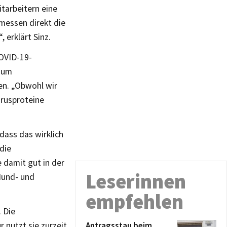
tarbeitern eine
messen direkt die
 erklärt Sinz.
COVID-19-
, um
en. „Obwohl wir
irusproteine
dass das wirklich
 die
damit gut in der
Leserinnen
Mund- und
empfehlen
. Die
 nutzt sie zurzeit
Antragsstau beim