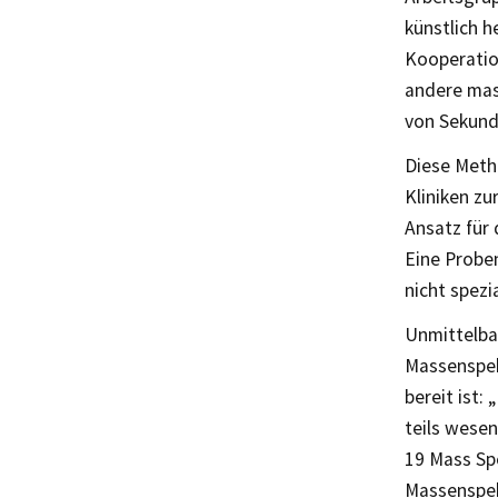
künstlich h
Kooperation
andere mas
von Sekund
Diese Meth
Kliniken zu
Ansatz für
Eine Probe
nicht spezi
Unmittelba
Massenspekt
bereit ist:
teils wesen
19 Mass Spe
Massenspek