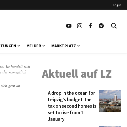
Login
LTUNGEN
MELDER
MARKTPLATZ
en. Es handelt sich
Aktuell auf LZ
te der namentlich
 sich gern an
A drop in the ocean for
Leipzig’s budget: the
tax on second homes is
set to rise from 1
January