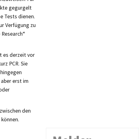
nkte gegurgelt
he Tests dienen.
ur Verfügung zu
e Research“
 es derzeit vor
urz PCR. Sie
s hingegen
 aber erst im
 oder
t zwischen den
 können.