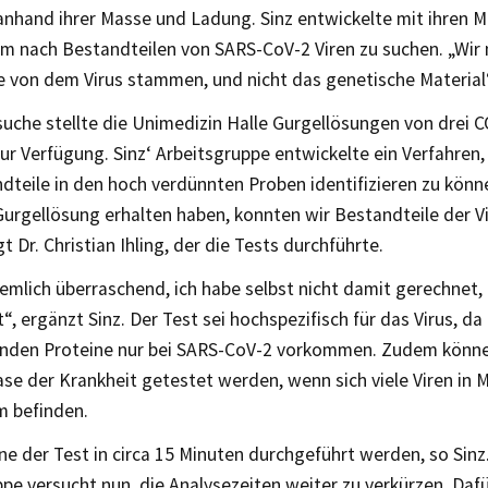
nhand ihrer Masse und Ladung. Sinz entwickelte mit ihren Mi
m nach Bestandteilen von SARS-CoV-2 Viren zu suchen. „Wir 
e von dem Virus stammen, und nicht das genetische Material“,
suche stellte die Unimedizin Halle Gurgellösungen von drei 
ur Verfügung. Sinz‘ Arbeitsgruppe entwickelte ein Verfahren
dteile in den hoch verdünnten Proben identifizieren zu könn
Gurgellösung erhalten haben, konnten wir Bestandteile der V
gt Dr. Christian Ihling, der die Tests durchführte.
emlich überraschend, ich habe selbst nicht damit gerechnet, 
t“, ergänzt Sinz. Der Test sei hochspezifisch für das Virus, da
nden Proteine nur bei SARS-CoV-2 vorkommen. Zudem könne 
se der Krankheit getestet werden, wenn sich viele Viren in 
 befinden.
ne der Test in circa 15 Minuten durchgeführt werden, so Sinz
pe versucht nun, die Analysezeiten weiter zu verkürzen. Dafür