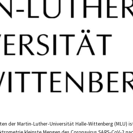
en der Martin-Luther-Universität Halle-Wittenberg (MLU) ist
trometrie kleinste Mengen des Coronavirus SARS-CoV-2 nac