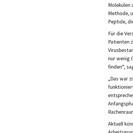
Molekülen a
Methode, u
Peptide, di
Für die Ver
Patienten z
Virusbestan
nur wenig 
finden“, sa
„Das war zi
funktionier
entspreche
Anfangspha
Rachenraum
Aktuell kön
Arbeitsgrup