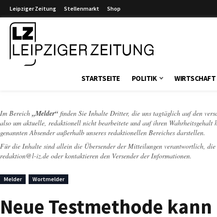
Leipziger Zeitung
Stellenmarkt
Shop
Leipziger Zeitung
STARTSEITE
POLITIK
WIRTSCHAFT
Im Bereich
„Melder“
finden Sie Inhalte Dritter, die uns tagtäglich auf den ver
also um aktuelle, redaktionell nicht bearbeitete und auf ihren Wahrheitsgehalt 
genannten Absender außerhalb unseres redaktionellen Bereiches darstellen.
Für die Inhalte sind allein die Übersender der Mitteilungen verantwortlich, di
redaktion@l-iz.de
oder kontaktieren den Versender der Informationen.
Melder
Wortmelder
Neue Testmethode kann d