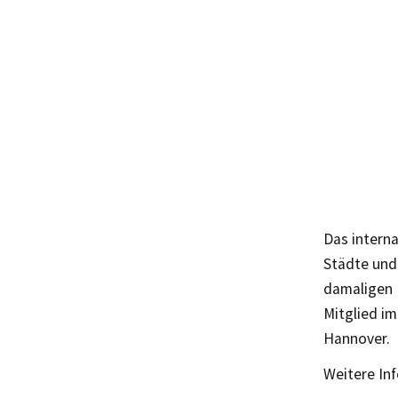
Das intern
Städte und
damaligen B
Mitglied i
Hannover.
Weitere In