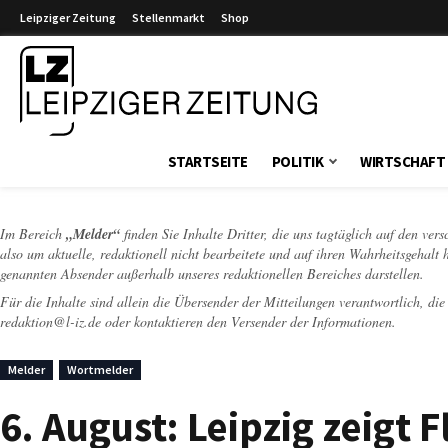
Leipziger Zeitung
Stellenmarkt
Shop
Leipziger Zeitung
STARTSEITE
POLITIK
WIRTSCHAFT
Im Bereich
„Melder“
finden Sie Inhalte Dritter, die uns tagtäglich auf den ver
also um aktuelle, redaktionell nicht bearbeitete und auf ihren Wahrheitsgehalt 
genannten Absender außerhalb unseres redaktionellen Bereiches darstellen.
Für die Inhalte sind allein die Übersender der Mitteilungen verantwortlich, di
redaktion@l-iz.de
oder kontaktieren den Versender der Informationen.
Melder
Wortmelder
6. August: Leipzig zeigt 