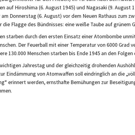
 auf Hiroshima (6. August 1945) und Nagasaki (9. August 19
 am Donnerstag (6. August) vor dem Neuen Rathaus zum zwe
r die Flagge des Bündnisses: eine weiße Taube auf grünem G
ren starben durch den ersten Einsatz einer Atombombe unmi
nschen. Der Feuerball mit einer Temperatur von 6000 Grad v
tere 130.000 Menschen starben bis Ende 1945 an den Folgen 
wichtigen Jahrestag und der gleichzeitig drohenden Aushöh
ur Eindämmung von Atomwaffen soll eindringlich an die „völ
ung“ erinnert werden, ernsthafte Bemühungen zur Beseitigun
hmen.