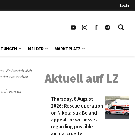
Login
LTUNGEN
MELDER
MARKTPLATZ
en. Es handelt sich
Aktuell auf LZ
te der namentlich
 sich gern an
Thursday, 6 August
2026: Rescue operation
on Nikolaistraße and
appeal for witnesses
regarding possible
animal cruelty