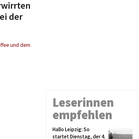
rwirrten
ei der
affee und dem
Leserinnen
empfehlen
Hallo Leipzig: So
startet Dienstag, der 4.