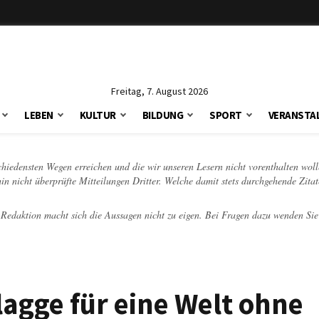
Freitag, 7. August 2026
LEBEN
KULTUR
BILDUNG
SPORT
VERANSTA
schiedensten Wegen erreichen und die wir unseren Lesern nicht vorenthalten woll
hin nicht überprüfte Mitteilungen Dritter. Welche damit stets durchgehende Zita
e Redaktion macht sich die Aussagen nicht zu eigen. Bei Fragen dazu wenden Sie
Flagge für eine Welt ohne