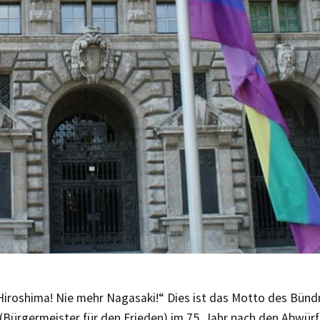
Hiroshima! Nie mehr Nagasaki!“ Dies ist das Motto des Bünd
(Bürgermeister für den Frieden) im 75. Jahr nach den Abwür