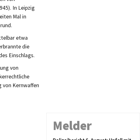
45). In Leipzig
iten Mal in
rund.
ttelbar etwa
erbrannte die
des Einschlags.
lung von
kerrechtliche
g von Kernwaffen
Melder