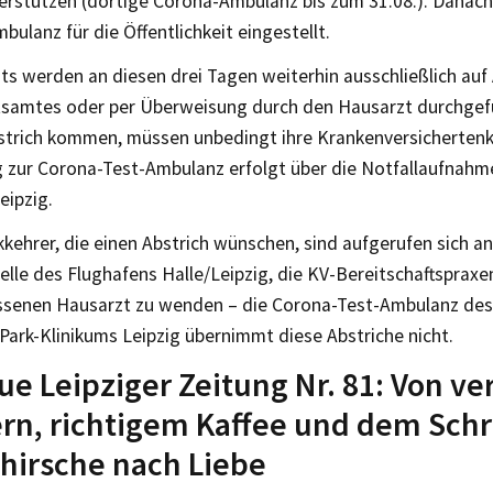
terstützen (dortige Corona-Ambulanz bis zum 31.08.). Danach
bulanz für die Öffentlichkeit eingestellt.
ts werden an diesen drei Tagen weiterhin ausschließlich au
samtes oder per Überweisung durch den Hausarzt durchgefü
strich kommen, müssen unbedingt ihre Krankenversichertenk
 zur Corona-Test-Ambulanz erfolgt über die Notfallaufnahme
eipzig.
kehrer, die einen Abstrich wünschen, sind aufgerufen sich an
lle des Flughafens Halle/Leipzig, die KV-Bereitschaftspraxe
ssenen Hausarzt zu wenden – die Corona-Test-Ambulanz de
Park-Klinikums Leipzig übernimmt diese Abstriche nicht.
ue Leipziger Zeitung Nr. 81: Von ve
n, richtigem Kaffee und dem Schr
hirsche nach Liebe