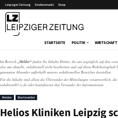
Leipziger Zeitung
Stellenmarkt
Shop
Leipziger Zeitung
STARTSEITE
POLITIK
WIRTSCHAFT
Im Bereich
„Melder“
finden Sie Inhalte Dritter, die uns tagtäglich auf den ver
also um aktuelle, redaktionell nicht bearbeitete und auf ihren Wahrheitsgehalt 
genannten Absender außerhalb unseres redaktionellen Bereiches darstellen.
Für die Inhalte sind allein die Übersender der Mitteilungen verantwortlich, di
redaktion@l-iz.de
oder kontaktieren den Versender der Informationen.
Melder
Wortmelder
Helios Kliniken Leipzig 