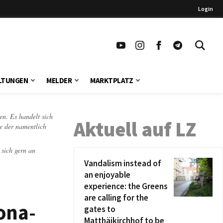
Login
LTUNGEN
MELDER
MARKTPLATZ
en. Es handelt sich
Aktuell auf LZ
te der namentlich
 sich gern an
Vandalism instead of
an enjoyable
experience: the Greens
are calling for the
ona-
gates to
Matthäikirchhof to be