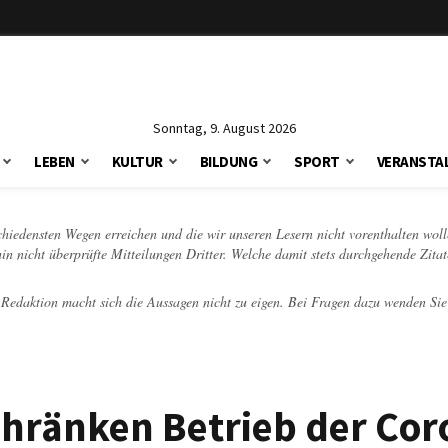
Sonntag, 9. August 2026
LEBEN
KULTUR
BILDUNG
SPORT
VERANSTA
schiedensten Wegen erreichen und die wir unseren Lesern nicht vorenthalten woll
hin nicht überprüfte Mitteilungen Dritter. Welche damit stets durchgehende Zita
e Redaktion macht sich die Aussagen nicht zu eigen. Bei Fragen dazu wenden Sie
schränken Betrieb der Cor