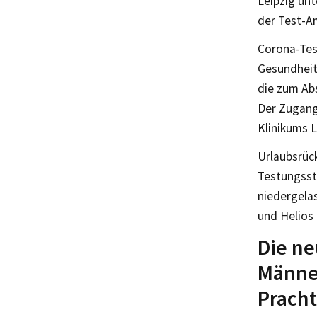
Leipzig un
der Test-Am
Corona-Tes
Gesundheit
die zum Ab
Der Zugang
Klinikums L
Urlaubsrück
Testungsste
niedergela
und Helios 
Die ne
Männer
Pracht