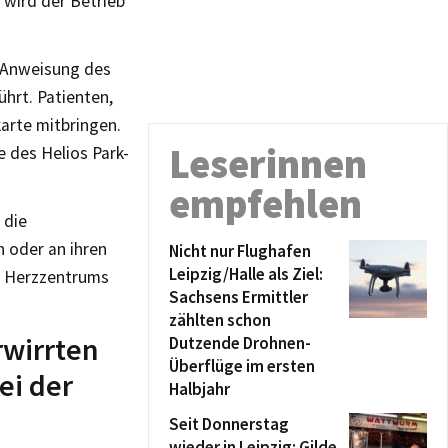
 wird der Betrieb
f Anweisung des
hrt. Patienten,
arte mitbringen.
Leserinnen
 des Helios Park-
empfehlen
 die
n oder an ihren
Nicht nur Flughafen
Leipzig/Halle als Ziel:
s Herzzentrums
Sachsens Ermittler
zählten schon
rwirrten
Dutzende Drohnen-
Überflüge im ersten
ei der
Halbjahr
Seit Donnerstag
wieder in Leipzig: Gilde