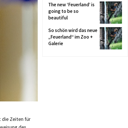
The new ‘Feuerland’ is
going to be so
beautiful
So schön wird das neue
„Feuerland“ im Zoo +
Galerie
 die Zeiten für
nweisung des