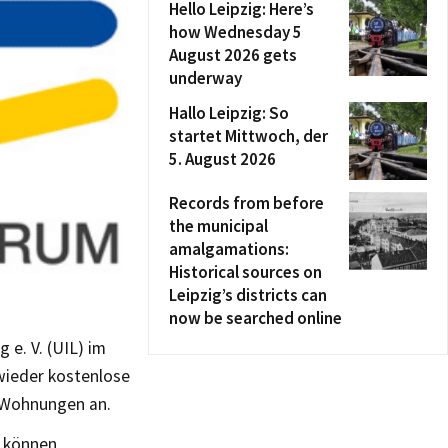
Hello Leipzig: Here’s
how Wednesday 5
August 2026 gets
underway
Hallo Leipzig: So
startet Mittwoch, der
5. August 2026
Records from before
the municipal
amalgamations:
Historical sources on
Leipzig’s districts can
now be searched online
 e. V. (UIL) im
wieder kostenlose
n Wohnungen an.
n können