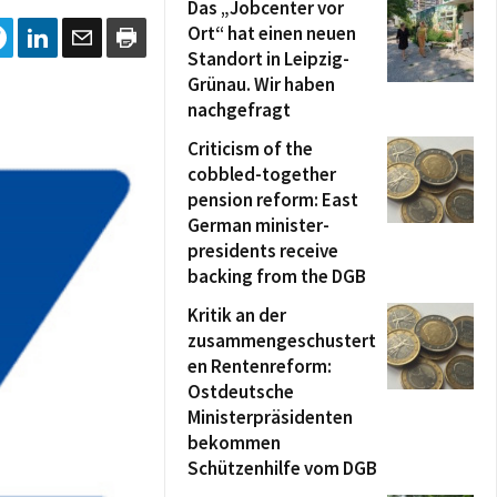
Das „Jobcenter vor
Ort“ hat einen neuen
Standort in Leipzig-
Grünau. Wir haben
nachgefragt
Criticism of the
cobbled-together
pension reform: East
German minister-
presidents receive
backing from the DGB
Kritik an der
zusammengeschustert
en Rentenreform:
Ostdeutsche
Ministerpräsidenten
bekommen
Schützenhilfe vom DGB