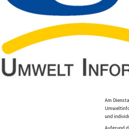
Am Dienstag
Umweltinfo
und indivi
Aufgrund d