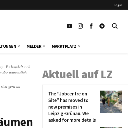
Login
LTUNGEN
MELDER
MARKTPLATZ
en. Es handelt sich
Aktuell auf LZ
te der namentlich
 sich gern an
The “Jobcentre on
Site” has moved to
new premises in
Leipzig-Grünau. We
räumen
asked for more details