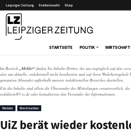
Leipziger Zeitung
Stellenmarkt
Shop
Leipziger Zeitung
STARTSEITE
POLITIK
WIRTSCHAFT
Im Bereich
„Melder“
finden Sie Inhalte Dritter, die uns tagtäglich auf den ver
also um aktuelle, redaktionell nicht bearbeitete und auf ihren Wahrheitsgehalt 
genannten Absender außerhalb unseres redaktionellen Bereiches darstellen.
Für die Inhalte sind allein die Übersender der Mitteilungen verantwortlich, di
redaktion@l-iz.de
oder kontaktieren den Versender der Informationen.
Melder
Wortmelder
UiZ berät wieder kosten