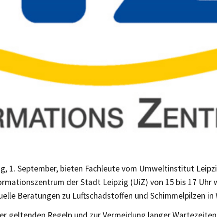
, 1. September, bieten Fachleute vom Umweltinstitut Leipzig
rmationszentrum der Stadt Leipzig (UiZ) von 15 bis 17 Uhr 
duelle Beratungen zu Luftschadstoffen und Schimmelpilzen i
er geltenden Regeln und zur Vermeidung langer Wartezeite