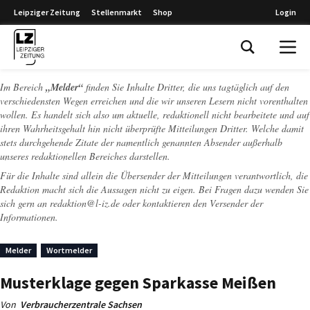
Leipziger Zeitung
Stellenmarkt
Shop
Login
Leipziger Zeitung
Im Bereich
„Melder“
finden Sie Inhalte Dritter, die uns tagtäglich auf den
verschiedensten Wegen erreichen und die wir unseren Lesern nicht vorenthalten
wollen. Es handelt sich also um aktuelle, redaktionell nicht bearbeitete und auf
ihren Wahrheitsgehalt hin nicht überprüfte Mitteilungen Dritter. Welche damit
stets durchgehende Zitate der namentlich genannten Absender außerhalb
unseres redaktionellen Bereiches darstellen.
Für die Inhalte sind allein die Übersender der Mitteilungen verantwortlich, die
Redaktion macht sich die Aussagen nicht zu eigen. Bei Fragen dazu wenden Sie
sich gern an
redaktion@l-iz.de
oder kontaktieren den Versender der
Informationen.
Melder
Wortmelder
Musterklage gegen Sparkasse Meißen
Von
Verbraucherzentrale Sachsen