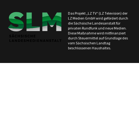
Das Projekt „LZ TV“ (LZ Television) der
LZ Medien GmbH wird gefördert durch
die Sächsische Landesanstalt für
privaten Rundfunk und neue Medien.
Diese Maßnahme wird mitfinanziert
durch Steuermittel auf Grundlage des
vom Sächsischen Landtag
beschlossenen Haushaltes.