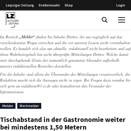
Leipziger Zeitung
Stellenmarkt
Shop
Login
Leipziger Zeitung
Im Bereich
„Melder“
finden Sie Inhalte Dritter, die uns tagtäglich auf den
verschiedensten Wegen erreichen und die wir unseren Lesern nicht vorenthalten
wollen. Es handelt sich also um aktuelle, redaktionell nicht bearbeitete und auf
ihren Wahrheitsgehalt hin nicht überprüfte Mitteilungen Dritter. Welche damit
stets durchgehende Zitate der namentlich genannten Absender außerhalb
unseres redaktionellen Bereiches darstellen.
Für die Inhalte sind allein die Übersender der Mitteilungen verantwortlich, die
Redaktion macht sich die Aussagen nicht zu eigen. Bei Fragen dazu wenden Sie
sich gern an
redaktion@l-iz.de
oder kontaktieren den Versender der
Informationen.
Melder
Wortmelder
Tischabstand in der Gastronomie weiter
bei mindestens 1,50 Metern