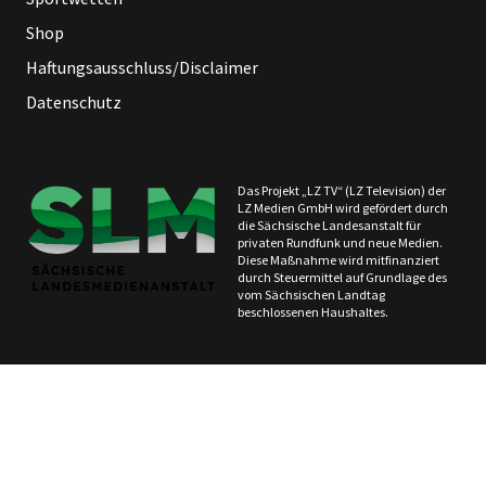
Shop
Haftungsausschluss/Disclaimer
Datenschutz
Das Projekt „LZ TV“ (LZ Television) der
LZ Medien GmbH wird gefördert durch
die Sächsische Landesanstalt für
privaten Rundfunk und neue Medien.
Diese Maßnahme wird mitfinanziert
durch Steuermittel auf Grundlage des
vom Sächsischen Landtag
beschlossenen Haushaltes.