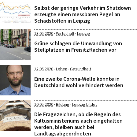
Selbst der geringe Verkehr im Shutdown
erzeugte einen messbaren Pegel an
Schadstoffen in Leipzig
·
·
13.05.2020
Wirtschaft
Leipzig
Grüne schlagen die Umwandlung von
Stellplätzen in Freisitzflächen vor
·
·
12.05.2020
Leben
Gesundheit
Eine zweite Corona-Welle könnte in
Deutschland wohl verhindert werden
·
·
10.05.2020
Bildung
Leipzig bildet
Die Fragezeichen, ob die Regeln des
Kultusministeriums auch eingehalten
werden, bleiben auch bei
Landtagsabgeordneten