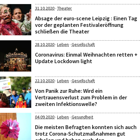
·
31.10.2020
Theater
Absage der euro-scene Leipzig : Einen Tag
vor der geplanten Festivaleröffnung
schließen die Theater
·
·
28.10.2020
Leben
Gesellschaft
Coronavirus: Einmal Weihnachten retten +
Update Lockdown light
·
·
22.10.2020
Leben
Gesellschaft
Von Panik zur Ruhe: Wird ein
Vertrauensverlust zum Problem in der
zweiten Infektionswelle?
·
·
04.09.2020
Leben
Gesundheit
Die meisten Befragten konnten sich auch
trotz Corona-Schutzmaßnahmen gut