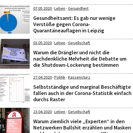
·
·
07.05.2020
Leben
Gesundheit
Gesundheitsamt: Es gab nur wenige
Verstöße gegen Corona-
Quarantäneauflagen in Leipzig
·
·
03.05.2020
Leben
Gesellschaft
Warum die Drängler und nicht die
nachdenkliche Mehrheit die Debatte um
die Shutdown-Lockerung bestimmen
·
·
27.04.2020
Politik
Kassensturz
Selbstständige und marginal Beschäftigte
fallen auch in der Corona-Statistik einfach
durchs Raster
·
·
23.04.2020
Leben
Gesellschaft
Warum ziemlich viele „Experten“ in den
Netzwerken Bullshit erzählen und Masken