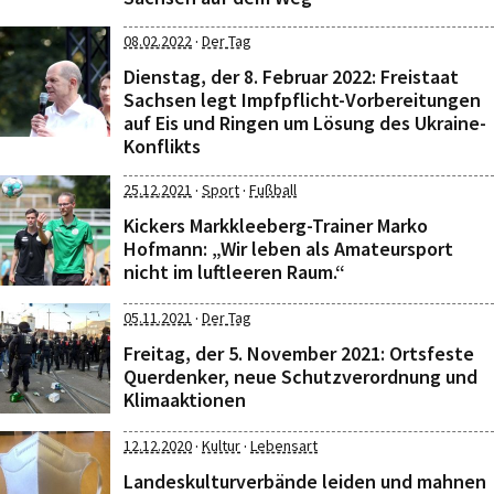
·
08.02.2022
Der Tag
Dienstag, der 8. Februar 2022: Freistaat
Sachsen legt Impfpflicht-Vorbereitungen
auf Eis und Ringen um Lösung des Ukraine-
Konflikts
·
·
25.12.2021
Sport
Fußball
Kickers Markkleeberg-Trainer Marko
Hofmann: „Wir leben als Amateursport
nicht im luftleeren Raum.“
·
05.11.2021
Der Tag
Freitag, der 5. November 2021: Ortsfeste
Querdenker, neue Schutzverordnung und
Klimaaktionen
·
·
12.12.2020
Kultur
Lebensart
Landeskulturverbände leiden und mahnen