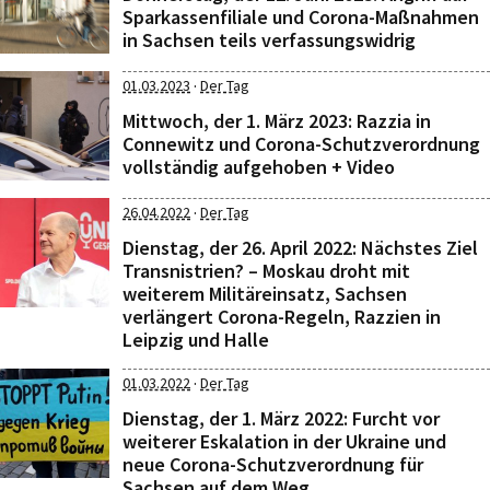
Sparkassenfiliale und Corona-Maßnahmen
in Sachsen teils verfassungswidrig
·
01.03.2023
Der Tag
Mittwoch, der 1. März 2023: Razzia in
Connewitz und Corona-Schutzverordnung
vollständig aufgehoben + Video
·
26.04.2022
Der Tag
Dienstag, der 26. April 2022: Nächstes Ziel
Transnistrien? – Moskau droht mit
weiterem Militäreinsatz, Sachsen
verlängert Corona-Regeln, Razzien in
Leipzig und Halle
·
01.03.2022
Der Tag
Dienstag, der 1. März 2022: Furcht vor
weiterer Eskalation in der Ukraine und
neue Corona-Schutzverordnung für
Sachsen auf dem Weg