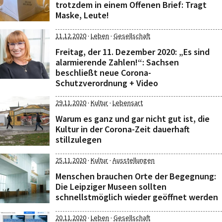
trotzdem in einem Offenen Brief: Tragt
Maske, Leute!
·
·
11.12.2020
Leben
Gesellschaft
Freitag, der 11. Dezember 2020: „Es sind
alarmierende Zahlen!“: Sachsen
beschließt neue Corona-
Schutzverordnung + Video
·
·
29.11.2020
Kultur
Lebensart
Warum es ganz und gar nicht gut ist, die
Kultur in der Corona-Zeit dauerhaft
stillzulegen
·
·
25.11.2020
Kultur
Ausstellungen
Menschen brauchen Orte der Begegnung:
Die Leipziger Museen sollten
schnellstmöglich wieder geöffnet werden
·
·
20.11.2020
Leben
Gesellschaft