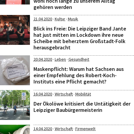
wohl noch lange zu unserem Alltag
gehören werden
·
·
21.04.2020
Kultur
Musik
Blick ins Freie: Die Leipziger Band Jante
hat just mitten im Lockdown ihre neue
Scheibe mit beherztem Großstadt-Folk
herausgebracht
·
·
20.04.2020
Leben
Gesundheit
Maskenpflicht: Warum hat Sachsen aus
einer Empfehlung des Robert-Koch-
Instituts eine Pflicht gemacht?
·
·
16.04.2020
Wirtschaft
Mobilität
Der Ökolöwe kritisiert die Untätigkeit der
Leipziger Baubürgermeisterin
·
·
14.04.2020
Wirtschaft
Firmenwelt