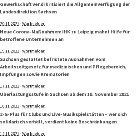
Gewerkschaft ver.di kritisiert die Allgemeinverfügung der
Landesdirektion Sachsen
·
20.11.2021
Wortmelder
Neue Corona-Maßnahmen: IHK zu Leipzig mahnt Hilfe für
betroffene Unternehmen an
·
19.11.2021
Wortmelder
Sachsen gestattet befristete Ausnahmen vom
Arbeitszeitgesetz für medizinischen und Pflegebereich,
Impfungen sowie Krematorien
·
17.11.2021
Wortmelder
Überlastungsstufe in Sachsen ab dem 19. November 2021
·
16.11.2021
Wortmelder
2-G-Plus für Clubs und Live-Musikspielstätten – wer sich
solidarisch verhält, verdient keine Beschränkungen
·
14.11.2021
Wortmelder