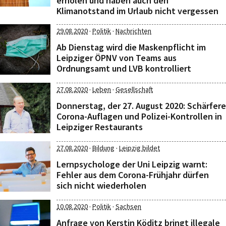
erholen und haben auch den
Klimanotstand im Urlaub nicht vergessen
·
·
29.08.2020
Politik
Nachrichten
Ab Dienstag wird die Maskenpflicht im
Leipziger ÖPNV von Teams aus
Ordnungsamt und LVB kontrolliert
·
·
27.08.2020
Leben
Gesellschaft
Donnerstag, der 27. August 2020: Schärfere
Corona-Auflagen und Polizei-Kontrollen in
Leipziger Restaurants
·
·
27.08.2020
Bildung
Leipzig bildet
Lernpsychologe der Uni Leipzig warnt:
Fehler aus dem Corona-Frühjahr dürfen
sich nicht wiederholen
·
·
10.08.2020
Politik
Sachsen
Anfrage von Kerstin Köditz bringt illegale