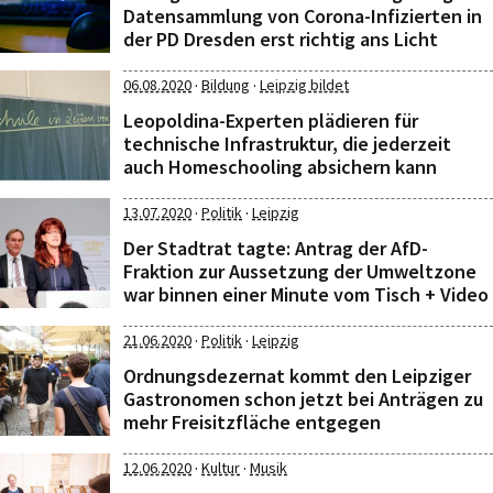
Datensammlung von Corona-Infizierten in
der PD Dresden erst richtig ans Licht
·
·
06.08.2020
Bildung
Leipzig bildet
Leopoldina-Experten plädieren für
technische Infrastruktur, die jederzeit
auch Homeschooling absichern kann
·
·
13.07.2020
Politik
Leipzig
Der Stadtrat tagte: Antrag der AfD-
Fraktion zur Aussetzung der Umweltzone
war binnen einer Minute vom Tisch + Video
·
·
21.06.2020
Politik
Leipzig
Ordnungsdezernat kommt den Leipziger
Gastronomen schon jetzt bei Anträgen zu
mehr Freisitzfläche entgegen
·
·
12.06.2020
Kultur
Musik