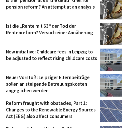
Is the ‘pension at 63’ the death knell for
pension reform? An attempt at an analysis
Ist die „Rente mit 63“ der Tod der
Rentenreform? Versuch einer Annäherung
New initiative: Childcare fees in Leipzig to
be adjusted to reflect rising childcare costs
Neuer Vorstoß: Leipziger Elternbeiträge
sollen an steigende Betreuungskosten
angeglichen werden
Reform fraught with obstacles, Part 1:
Changes to the Renewable Energy Sources
Act (EEG) also affect consumers