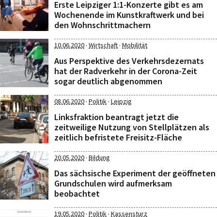
Erste Leipziger 1:1-Konzerte gibt es am
Wochenende im Kunstkraftwerk und bei
den Wohnschrittmachern
·
·
10.06.2020
Wirtschaft
Mobilität
Aus Perspektive des Verkehrsdezernats
hat der Radverkehr in der Corona-Zeit
sogar deutlich abgenommen
·
·
08.06.2020
Politik
Leipzig
Linksfraktion beantragt jetzt die
zeitweilige Nutzung von Stellplätzen als
zeitlich befristete Freisitz-Fläche
·
20.05.2020
Bildung
Das sächsische Experiment der geöffneten
Grundschulen wird aufmerksam
beobachtet
·
·
19.05.2020
Politik
Kassensturz