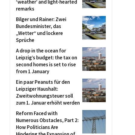
‘weather’ and light-hearted
remarks
Bilger und Rainer: Zwei
Bundesminister, das
„Wetter“ und lockere
Sprüche
A drop in the ocean for
Leipzig’s budget: the tax on
second homes is set to rise
from 1 January
Ein paar Peanuts für den
Leipziger Haushalt:
Zweitwohnungsteuer soll
zum 1. Januar erhöht werden
Reform Faced with
Numerous Obstacles, Part 2:
How Politicians Are
Hindering the Expansion of