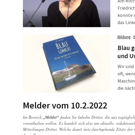
Am Mittw
Friedric
konnte m
das Link
so ist, 
stehen i
Bildung
·
freundli
Blau 
und U
Wir sind
oft, wen
Maschin
die näch
einmal z
Uwe Münt
Melder vom 10.2.2022
Nordatla
Im Bereich
„Melder“
finden Sie Inhalte Dritter, die uns tagtägli
vorenthalten wollen. Es handelt sich also um aktuelle, redaktionel
Mitteilungen Dritter. Welche damit stets durchgehende Zitate der