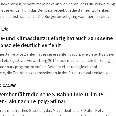
 bekommen, scheiterte ja bekanntlich daran, dass die Verwaltung
eder eingriff, um das Denkmalprojekt in die Bahnen zu lenken,
sich selbst wünschte. Die Bürgerbeteiligung war eher nur ein
att. Mit dem neuen Prozess sollte das anders werden. Schon bei
e nach einem geeigneten Standort. Die ausgelosten Bürger
eipzig
 sich nun freilich wieder für den Wilhelm-Leuschner-Platz aus.
e- und Klimaschutz: Leipzig hat auch 2018 seine
onsziele deutlich verfehlt
vier Jahre alte Zahlen, aber sie erzählen davon, wie viele Illusionen
h Leipzigs Stadtverwaltung 2014 noch machte, als sie ihr Energie-
aschutzprogramm auf die Beine stellte und gleich mal
te, die Treibhausgasemissionen in der Stadt radikal senken zu
Auf 4,77 Tonnen zum Beispiel im Jahr 2020, nachdem sie 2013
 6,64 Tonnen lagen. Aber dazu hätten die Maßnahme im Papier
t
Mobilität
·
satzweise ausgereicht. Und so klingt die Meldung der Stadt
ember fährt die neue S-Bahn-Linie 10 im 15-
 erstmals reumütig.
en-Takt nach Leipzig-Grünau
in ziemlich zähes Geschäft, das Mitteldeutsche S-Bahn-Netz