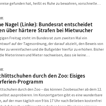
reise gefunden hat, heißt es Ruhe zu bewahren, vorschnelle
wechsel zu vermeiden und auf seinen eigenen Energieverbrauch
n.
er
ne Nagel (Linke): Bundesrat entscheidet
n über härtere Strafen bei Mietwucher
igen Freitag steht im Bundesrat zum zweiten Mal ein
twurf auf der Tagesordnung, der darauf abzielt, den Beweis von
er zu vereinfachen und die Bußgelder hierfür zu erhöhen. Bisher
ie Mieterinnen und Mieter nachweisen, dass sie keine
hbare Wohnung finden konnten, was in der Praxis kaum möglich
it kommt der § 5 des Wirtschaftsstrafgesetzes quasi nie zur
er
ung.
chlittschuhen durch den Zoo: Eisiges
rferien-Programm
ittschuhen durch den Zoo – das können Zoobesucher ab dem 12.
selbst ausprobieren. Im Konzertgarten gibt es eine wunderbare
e, auf der man täglich von 9 bis 17 Uhr nach Belieben kostenfrei