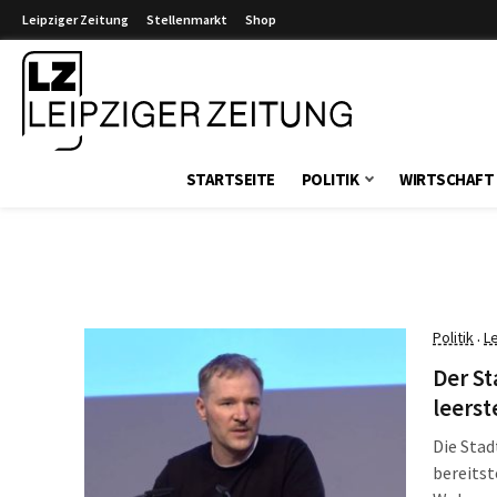
Leipziger Zeitung
Stellenmarkt
Shop
Leipziger Zeitung
STARTSEITE
POLITIK
WIRTSCHAFT
Politik
L
·
Der St
leers
Die Stad
bereitst