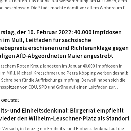
en zu helfen. Das hat die Ratsversammlung am Mittwoch, dem
ar, beschlossen. Die Stadt möchte damit vor allem Wohnraum für
 mit wenig Einkommen schaffen. So sollen sich die Mieten über
itraum von 15 Jahren an den „Kosten der Unterkunft“ orientieren.
stag, der 10. Februar 2022: 40.000 Impfdosen
 im Müll, Leitfaden für sächsische
iebepraxis erschienen und Richteranklage gegen
ligen AfD-Abgeordneten Maier angestrebt
utschem Roten Kreuz landeten im Januar 40.000 Impfdosen in
 im Müll. Michael Kretschmer und Petra Köpping werben deshalb
 Schreiben für die Auffrischungsimpfung. Derweil haben sich die
nsspitzen von CDU, SPD und Grüne auf einen Leitfaden zur
hen Abschiebepraxis geeinigt. Außerdem: Die Bündnisgrünen
ngagement
un einen Staatsrechtler mit einem Rechtsgutachten zu einer
n Richteranklage gegen Jens Maier beauftragt. Die LZ fasst
its- und Einheitsdenkmal: Bürgerrat empfiehlt
, was am Donnerstag, dem 10. Februar 2022, in Leipzig, Sachsen
ieder den Wilhelm-Leuschner-Platz als Standort
ber hinaus passiert ist.
e Versuch, in Leipzig ein Freiheits- und Einheitsdenkmal auf die