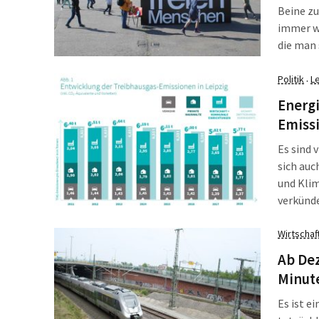
Beine zu
immer wi
die man 
Feigenbl
der Such
Politik
L
·
sprachen
Energi
Emissi
Es sind 
sich auc
und Klim
verkünde
wollen. 
noch bei
Wirtschaf
nicht an
Ab Dez
diesmal
Minut
Es ist e