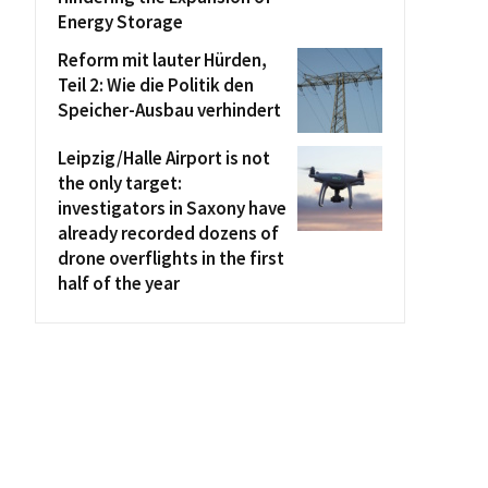
Energy Storage
Reform mit lauter Hürden,
Teil 2: Wie die Politik den
Speicher-Ausbau verhindert
Leipzig/Halle Airport is not
the only target:
investigators in Saxony have
already recorded dozens of
drone overflights in the first
half of the year