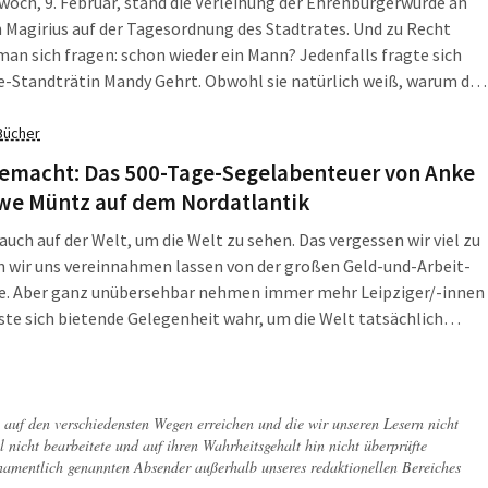
och, 9. Februar, stand die Verleihung der Ehrenbürgerwürde an
h Magirius auf der Tagesordnung des Stadtrates. Und zu Recht
an sich fragen: schon wieder ein Mann? Jedenfalls fragte sich
e-Standträtin Mandy Gehrt. Obwohl sie natürlich weiß, warum das
auch im schönen weltoffenen Leipzig: Die Herren der Schöpfung
m Rampenlicht. Was Frauen so tun, wird auch im Jahr 2022 noch
Bücher
chst übersehen.
gemacht: Das 500-Tage-Segelabenteuer von Anke
we Müntz auf dem Nordatlantik
 auch auf der Welt, um die Welt zu sehen. Das vergessen wir viel zu
n wir uns vereinnahmen lassen von der großen Geld-und-Arbeit-
e. Aber ganz unübersehbar nehmen immer mehr Leipziger/-innen
ste sich bietende Gelegenheit wahr, um die Welt tatsächlich
u erleben – als Backpacker, als Jakobspilger oder – wie Anke und
z – auf einer 500 Tage dauernden Segeltörn durch den
ntik.
ch auf den verschiedensten Wegen erreichen und die wir unseren Lesern nicht
l nicht bearbeitete und auf ihren Wahrheitsgehalt hin nicht überprüfte
 namentlich genannten Absender außerhalb unseres redaktionellen Bereiches