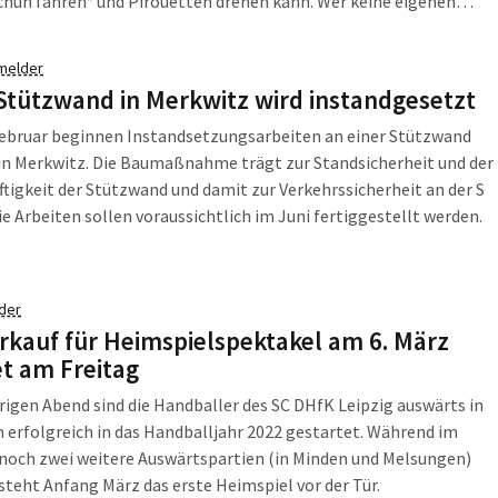
chuh fahren* und Pirouetten drehen kann. Wer keine eigenen
chuhe zur Verfügung hat, kann sich diese auch vor Ort für 4,00 €
n.
melder
 Stützwand in Merkwitz wird instandgesetzt
Februar beginnen Instandsetzungsarbeiten an einer Stützwand
 in Merkwitz. Die Baumaßnahme trägt zur Standsicherheit und der
tigkeit der Stützwand und damit zur Verkehrssicherheit an der S
Die Arbeiten sollen voraussichtlich im Juni fertiggestellt werden.
der
rkauf für Heimspielspektakel am 6. März
et am Freitag
igen Abend sind die Handballer des SC DHfK Leipzig auswärts in
 erfolgreich in das Handballjahr 2022 gestartet. Während im
noch zwei weitere Auswärtspartien (in Minden und Melsungen)
steht Anfang März das erste Heimspiel vor der Tür.