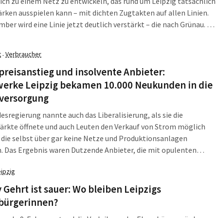
ich zu einem Netz zu entwickeln, das rund um Leipzig tatsächlich
ärken ausspielen kann – mit dichten Zugtakten auf allen Linien.
ber wird eine Linie jetzt deutlich verstärkt – die nach Grünau. Die
ie 10 soll dann die S1 ergänzen.
t
Verbraucher
·
reisanstieg und insolvente Anbieter:
werke Leipzig bekamen 10.000 Neukunden in die
versorgung
esregierung nannte auch das Liberalisierung, als sie die
rkte öffnete und auch Leuten den Verkauf von Strom möglich
die selbst über gar keine Netze und Produktionsanlagen
. Das Ergebnis waren Dutzende Anbieter, die mit opulenten
ßnahmen den alten Stadtwerken die Kunden abjagten und den
eipzig
 das Gefühl gaben, Stadtwerkestrom sei zu teuer. Doch mit den
en Strompreisen an der Börse klappte das System in sich
Gehrt ist sauer: Wo bleiben Leipzigs
n. Und auch in Leipzig bekamen zehntausend Haushalte die
bürgerinnen?
ng.