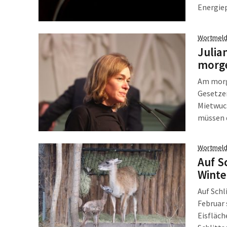
Energiep
Anbieter
zu achte
Wortmeld
Julia
morge
Am morg
Gesetzen
Mietwuch
müssen d
vergleic
ist. Som
Wortmeld
Anwend
Auf S
Winte
Auf Schl
Februar 
Eisfläch