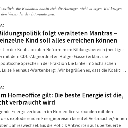
twortlich, die Redaktion macht sich die Aussagen nicht zu eigen. Bei Fragen
 den Versender der Informationen.
er
ildungspolitik folgt veralteten Mantras –
 einzelne Kind soll alles erreichen können
it in der Koalition über Reformen im Bildungsbereich (heutiges
ew mit dem CDU-Abgeordneten Holger Gasse) erklärt die
politische Sprecherin der Fraktion Die Linke im Sächsischen
 Luise Neuhaus-Wartenberg: „Wir begrüßen es, dass die Koalition
e dringend notwendigen Veränderungen am sächsischen
en diskutiert – auf unseren Antrag hin haben wir diese Debatte
er
m vergangenen Juni im Landtag eingefordert (Drucksache
m Homeoffice gilt: Die beste Energie ist die,
“
icht verbraucht wird
igende Energieverbrauch im Homeoffice verbunden mit den
orts explodierenden Energiepreisen bereitet Verbraucher/-innen
üben Jahreswechsel. Bis die Politik Antworten auf überteuerte