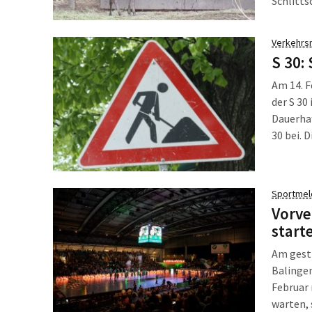
Schlitts
Schlitts
ausleihe
Verkehrs
S 30:
Am 14. 
der S 30
Dauerhaf
30 bei. 
Sportmel
Vorve
start
Am gestr
Balingen
Februar 
warten, 