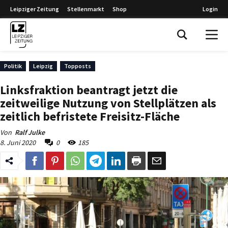
Leipziger Zeitung
Stellenmarkt
Shop
Login
Leipziger Zeitung
Politik
Leipzig
Topposts
Linksfraktion beantragt jetzt die
zeitweilige Nutzung von Stellplätzen als
zeitlich befristete Freisitz-Fläche
Von
Ralf Julke
8. Juni 2020
0
185