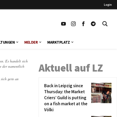
Login
LTUNGEN
MELDER
MARKTPLATZ
en. Es handelt sich
Aktuell auf LZ
te der namentlich
 sich gern an
Back in Leipzig since
Thursday: the Market
Criers’ Guild is putting
on a fish market at the
Völki