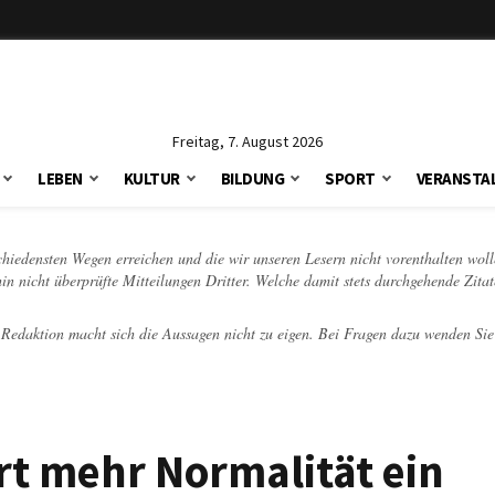
Freitag, 7. August 2026
LEBEN
KULTUR
BILDUNG
SPORT
VERANSTA
schiedensten Wegen erreichen und die wir unseren Lesern nicht vorenthalten woll
hin nicht überprüfte Mitteilungen Dritter. Welche damit stets durchgehende Zita
e Redaktion macht sich die Aussagen nicht zu eigen. Bei Fragen dazu wenden Sie
rt mehr Normalität ein