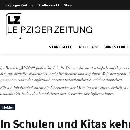
Leipziger Zeitung
Stellenmarkt
Shop
Leipziger Zeitung
STARTSEITE
POLITIK
WIRTSCHAFT
Im Bereich
„Melder“
finden Sie Inhalte Dritter, die uns tagtäglich auf den ver
also um aktuelle, redaktionell nicht bearbeitete und auf ihren Wahrheitsgehalt 
genannten Absender außerhalb unseres redaktionellen Bereiches darstellen.
Für die Inhalte sind allein die Übersender der Mitteilungen verantwortlich, di
redaktion@l-iz.de
oder kontaktieren den Versender der Informationen.
Melder
In Schulen und Kitas keh