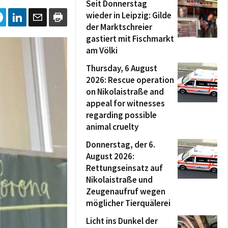
Seit Donnerstag
wieder in Leipzig: Gilde
der Marktschreier
gastiert mit Fischmarkt
am Völki
Thursday, 6 August
2026: Rescue operation
on Nikolaistraße and
appeal for witnesses
regarding possible
animal cruelty
Donnerstag, der 6.
August 2026:
Rettungseinsatz auf
Nikolaistraße und
Zeugenaufruf wegen
möglicher Tierquälerei
Licht ins Dunkel der