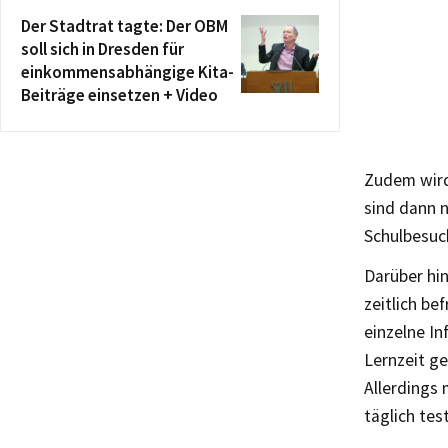
Der Stadtrat tagte: Der OBM
soll sich in Dresden für
einkommensabhängige Kita-
Beiträge einsetzen + Video
Zudem wird
sind dann 
Schulbesuc
Darüber hi
zeitlich be
einzelne In
Lernzeit ge
Allerdings 
täglich tes