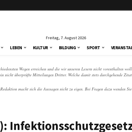
Freitag, 7. August 2026
LEBEN
KULTUR
BILDUNG
SPORT
VERANSTA
schiedensten Wegen erreichen und die wir unseren Lesern nicht vorenthalten woll
hin nicht überprüfte Mitteilungen Dritter. Welche damit stets durchgehende Zita
e Redaktion macht sich die Aussagen nicht zu eigen. Bei Fragen dazu wenden Sie
: Infektionsschutzgesetz