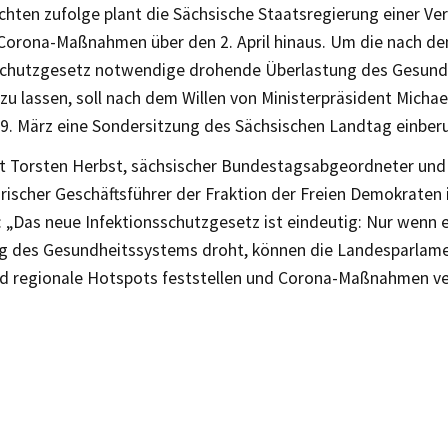
chten zufolge plant die Sächsische Staatsregierung einer Ve
Corona-Maßnahmen über den 2. April hinaus. Um die nach d
schutzgesetz notwendige drohende Überlastung des Gesun
 zu lassen, soll nach dem Willen von Ministerpräsident Micha
9. März eine Sondersitzung des Sächsischen Landtag einber
rt Torsten Herbst, sächsischer Bundestagsabgeordneter und
rischer Geschäftsführer der Fraktion der Freien Demokraten
 „Das neue Infektionsschutzgesetz ist eindeutig: Nur wenn e
g des Gesundheitssystems droht, können die Landesparlame
d regionale Hotspots feststellen und Corona-Maßnahmen ve