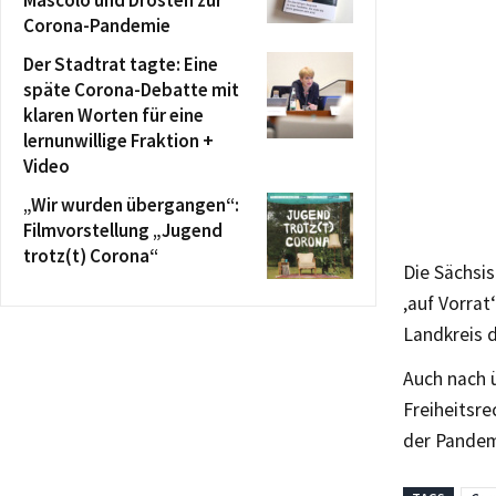
Mascolo und Drosten zur
Corona-Pandemie
Der Stadtrat tagte: Eine
späte Corona-Debatte mit
klaren Worten für eine
lernunwillige Fraktion +
Video
„Wir wurden übergangen“:
Filmvorstellung „Jugend
trotz(t) Corona“
Die Sächsi
‚auf Vorrat
Landkreis 
Auch nach 
Freiheitsr
der Pandem