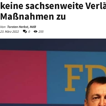
keine sachsenweite Verl
Maßnahmen zu
Von
Torsten Herbst, MdB
23. März 2022
0
255