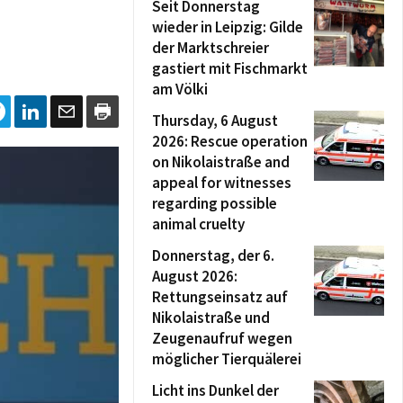
Seit Donnerstag
wieder in Leipzig: Gilde
der Marktschreier
gastiert mit Fischmarkt
am Völki
Thursday, 6 August
2026: Rescue operation
on Nikolaistraße and
appeal for witnesses
regarding possible
animal cruelty
Donnerstag, der 6.
August 2026:
Rettungseinsatz auf
Nikolaistraße und
Zeugenaufruf wegen
möglicher Tierquälerei
Licht ins Dunkel der