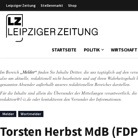
Leipziger Zeitung
Stellenmarkt
Shop
Leipziger Zeitung
STARTSEITE
POLITIK
WIRTSCHAFT
Im Bereich
„Melder“
finden Sie Inhalte Dritter, die uns tagtäglich auf den ver
also um aktuelle, redaktionell nicht bearbeitete und auf ihren Wahrheitsgehalt 
genannten Absender außerhalb unseres redaktionellen Bereiches darstellen.
Für die Inhalte sind allein die Übersender der Mitteilungen verantwortlich, di
redaktion@l-iz.de
oder kontaktieren den Versender der Informationen.
Melder
Wortmelder
Torsten Herbst MdB (FDP)