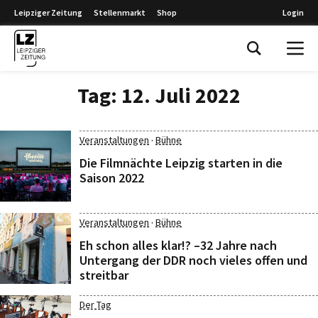
Leipziger Zeitung
Stellenmarkt
Shop
Login
Leipziger Zeitung
Tag:
12. Juli 2022
·
Veranstaltungen
Bühne
Die Filmnächte Leipzig starten in die
Saison 2022
·
Veranstaltungen
Bühne
Eh schon alles klar!? –32 Jahre nach
Untergang der DDR noch vieles offen und
streitbar
Der Tag