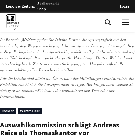
Stellenmarkt
Leipziger Zeitung
Login
Shop
Leipziger Zeitung
Im Bereich
„Melder“
finden Sie Inhalte Dritter, die uns tagtäglich auf den
verschiedensten Wegen erreichen und die wir unseren Lesern nicht vorenthalten
wollen. Es handelt sich also um aktuelle, redaktionell nicht bearbeitete und auf
ihren Wahrheitsgehalt hin nicht überprüfte Mitteilungen Dritter. Welche damit
stets durchgehende Zitate der namentlich genannten Absender außerhalb
unseres redaktionellen Bereiches darstellen.
Für die Inhalte sind allein die Übersender der Mitteilungen verantwortlich, die
Redaktion macht sich die Aussagen nicht zu eigen. Bei Fragen dazu wenden Sie
sich gern an
redaktion@l-iz.de
oder kontaktieren den Versender der
Informationen.
Melder
Wortmelder
Auswahlkommission schlägt Andreas
Reize als Thomaskantor vor