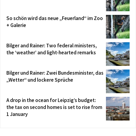
So schön wird das neue „Feuerland“ im Zoo
+ Galerie
Bilger and Rainer: Two federal ministers,
the ‘weather’ and light-hearted remarks
Bilger und Rainer: Zwei Bundesminister, das
„Wetter“ und lockere Sprüche
A drop in the ocean for Leipzig’s budget:
the tax on second homes is set to rise from
1 January