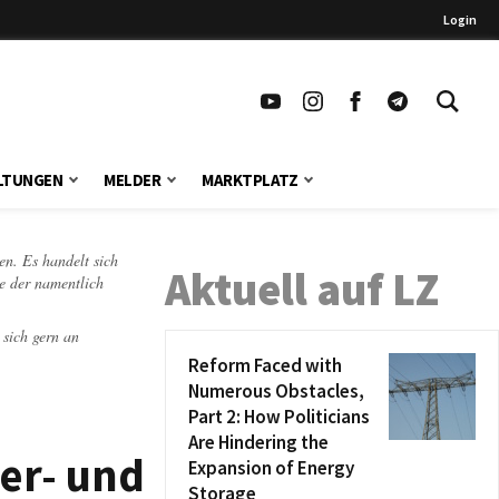
Login
LTUNGEN
MELDER
MARKTPLATZ
en. Es handelt sich
Aktuell auf LZ
te der namentlich
 sich gern an
Reform Faced with
Numerous Obstacles,
Part 2: How Politicians
Are Hindering the
er- und
Expansion of Energy
Storage