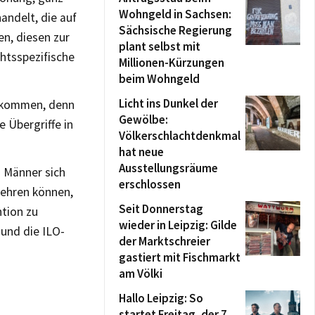
Wohngeld in Sachsen:
andelt, die auf
Sächsische Regierung
en, diesen zur
plant selbst mit
htsspezifische
Millionen-Kürzungen
beim Wohngeld
Licht ins Dunkel der
ankommen, denn
Gewölbe:
 Übergriffe in
Völkerschlachtdenkmal
hat neue
Ausstellungsräume
d Männer sich
erschlossen
wehren können,
Seit Donnerstag
ntion zu
wieder in Leipzig: Gilde
 und die ILO-
der Marktschreier
gastiert mit Fischmarkt
am Völki
Hallo Leipzig: So
startet Freitag, der 7.