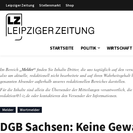
Leipziger Zeitung
Stellenmarkt
Shop
Leipziger Zeitung
STARTSEITE
POLITIK
WIRTSCHAFT
Im Bereich
„Melder“
finden Sie Inhalte Dritter, die uns tagtäglich auf den ver
also um aktuelle, redaktionell nicht bearbeitete und auf ihren Wahrheitsgehalt 
genannten Absender außerhalb unseres redaktionellen Bereiches darstellen.
Für die Inhalte sind allein die Übersender der Mitteilungen verantwortlich, di
redaktion@l-iz.de
oder kontaktieren den Versender der Informationen.
Melder
Wortmelder
DGB Sachsen: Keine Gewa