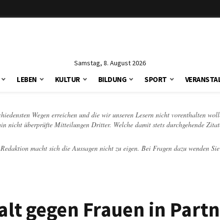
Samstag, 8. August 2026
LEBEN
KULTUR
BILDUNG
SPORT
VERANSTA
schiedensten Wegen erreichen und die wir unseren Lesern nicht vorenthalten woll
hin nicht überprüfte Mitteilungen Dritter. Welche damit stets durchgehende Zita
e Redaktion macht sich die Aussagen nicht zu eigen. Bei Fragen dazu wenden Sie
lt gegen Frauen in Partn