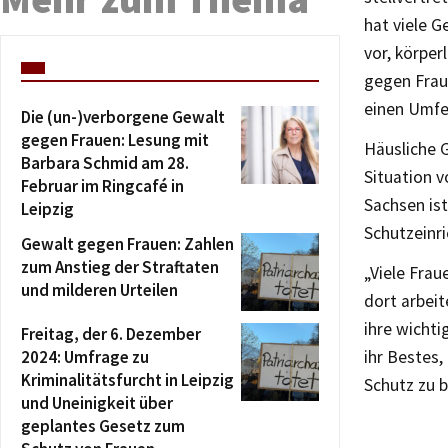
hat viele G
vor, körper
gegen Frau
einen Umfe
Die (un-)verborgene Gewalt
gegen Frauen: Lesung mit
Häusliche 
Barbara Schmid am 28.
Situation v
Februar im Ringcafé in
Sachsen ist
Leipzig
Schutzeinr
Gewalt gegen Frauen: Zahlen
zum Anstieg der Straftaten
„Viele Fra
und milderen Urteilen
dort arbei
ihre wichti
Freitag, der 6. Dezember
2024: Umfrage zu
ihr Bestes
Kriminalitätsfurcht in Leipzig
Schutz zu b
und Uneinigkeit über
geplantes Gesetz zum