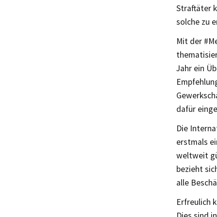
Straftäter 
solche zu e
Mit der #M
thematisier
Jahr ein Ü
Empfehlung
Gewerkschaf
dafür einge
Die Interna
erstmals e
weltweit gü
bezieht sic
alle Beschä
Erfreulich 
Dies sind 