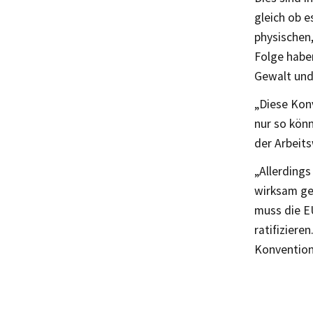
gleich ob e
physischen,
Folge habe
Gewalt und
„Diese Kon
nur so kön
der Arbeit
„Allerding
wirksam ge
muss die E
ratifiziere
Konvention