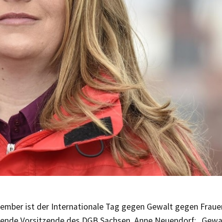
ember ist der Internationale Tag gegen Gewalt gegen Frauen
etende Vorsitzende des DGB Sachsen, Anne Neuendorf: „Gewa