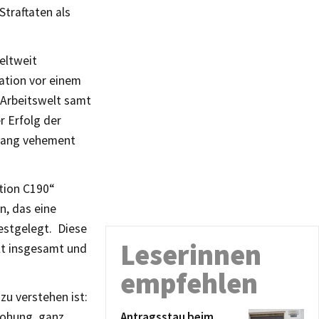
Straftaten als
eltweit
ation vor einem
 Arbeitswelt samt
r Erfolg der
elang vehement
ntion C190“
, das eine
festgelegt. Diese
Leserinnen
elt insgesamt und
empfehlen
zu verstehen ist:
rohung, ganz
Antragsstau beim