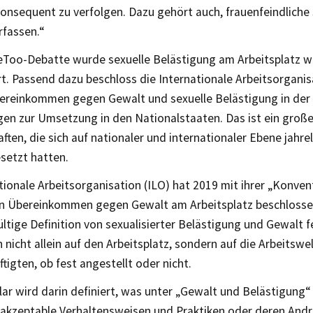
konsequent zu verfolgen. Dazu gehört auch, frauenfeindliche 
rfassen.“
eToo-Debatte wurde sexuelle Belästigung am Arbeitsplatz w
t. Passend dazu beschloss die Internationale Arbeitsorganis
bereinkommen gegen Gewalt und sexuelle Belästigung in der
en zur Umsetzung in den Nationalstaaten. Das ist ein große
ten, die sich auf nationaler und internationaler Ebene jahr
setzt hatten.
tionale Arbeitsorganisation (ILO) hat 2019 mit ihrer „Konve
in Übereinkommen gegen Gewalt am Arbeitsplatz beschlossen
ltige Definition von sexualisierter Belästigung und Gewalt 
h nicht allein auf den Arbeitsplatz, sondern auf die Arbeitsw
ftigten, ob fest angestellt oder nicht.
klar wird darin definiert, was unter „Gewalt und Belästigung“ 
inakzeptable Verhaltensweisen und Praktiken oder deren And